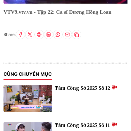
Current
0:06
/
Duration
27:13
VTV9.vtv.vn - Tập 22: Ca sĩ Dương Hồng Loan
Time
Share:
CÙNG CHUYÊN MỤC
Tám Công Sở 2025_Số 12
Tám Công Sở 2025_Số 11