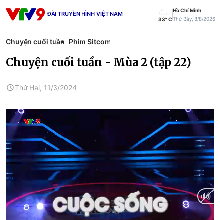
Hồ Chí Minh
ĐÀI TRUYỀN HÌNH VIỆT NAM
Thứ Bảy, 8/8/2026
33° C
Chuyện cuối tuần
Phim Sitcom
Chuyện cuối tuần - Mùa 2 (tập 22)
Thứ Hai, 11/3/2024