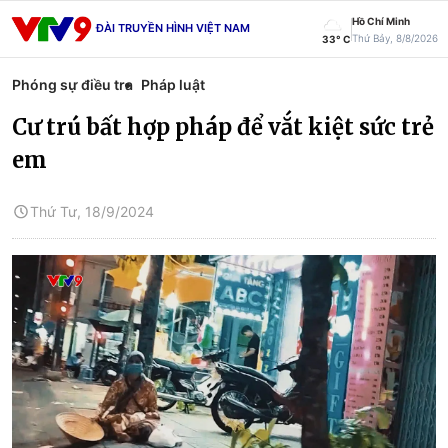
Hồ Chí Minh
ĐÀI TRUYỀN HÌNH VIỆT NAM
Thứ Bảy, 8/8/2026
33° C
Phóng sự điều tra
Pháp luật
Cư trú bất hợp pháp để vắt kiệt sức trẻ
em
Thứ Tư, 18/9/2024