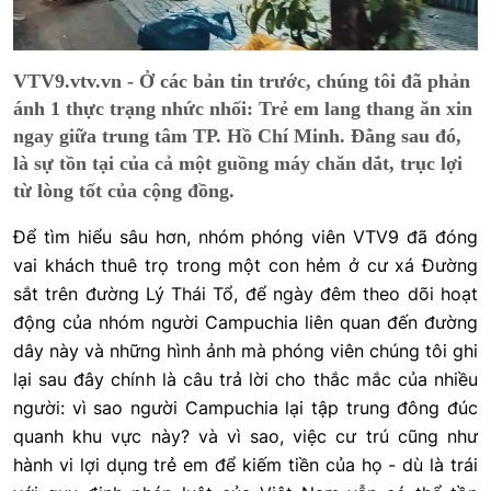
VTV9.vtv.vn - Ở các bản tin trước, chúng tôi đã phản
ánh 1 thực trạng nhức nhối: Trẻ em lang thang ăn xin
ngay giữa trung tâm TP. Hồ Chí Minh. Đằng sau đó,
là sự tồn tại của cả một guồng máy chăn dắt, trục lợi
từ lòng tốt của cộng đồng.
Để tìm hiểu sâu hơn, nhóm phóng viên VTV9 đã đóng
vai khách thuê trọ trong một con hẻm ở cư xá Đường
sắt trên đường Lý Thái Tổ, để ngày đêm theo dõi hoạt
động của nhóm người Campuchia liên quan đến đường
dây này và những hình ảnh mà phóng viên chúng tôi ghi
lại sau đây chính là câu trả lời cho thắc mắc của nhiều
người: vì sao người Campuchia lại tập trung đông đúc
quanh khu vực này? và vì sao, việc cư trú cũng như
hành vi lợi dụng trẻ em để kiếm tiền của họ - dù là trái