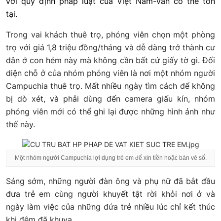
với quy định pháp luật của Việt Nam-vẫn có thể tồn
tại.
Trong vai khách thuê trọ, phóng viên chọn một phòng
trọ với giá 1,8 triệu đồng/tháng và dễ dàng trở thành cư
dân ở con hẻm này mà không cần bất cứ giấy tờ gì.
Đối
diện chỗ ở của nhóm phóng viên là nơi một nhóm người
Campuchia thuê trọ. Mất nhiều ngày tìm cách để không
bị dò xét, và phải dùng đến camera giấu kín, nhóm
phóng viên mới có thể ghi lại được những hình ảnh như
thế này.
Một nhóm người Campuchia lợi dụng trẻ em để xin tiền hoặc bán vé số.
Sáng sớm, những người đàn ông và phụ nữ đã bắt đầu
đưa trẻ em cùng
người khuyết tật rời khỏi nơi ở và
ngày làm việc của những đứa trẻ nhiều lúc chỉ kết thúc
khi đêm đã khuya.