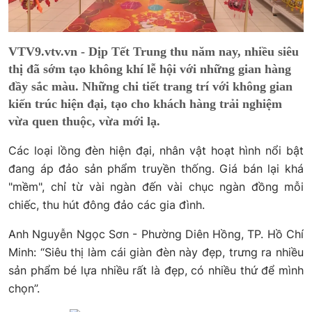
VTV9.vtv.vn - Dịp Tết Trung thu năm nay, nhiều siêu
thị đã sớm tạo không khí lễ hội với những gian hàng
đầy sắc màu. Những chi tiết trang trí với không gian
kiến trúc hiện đại, tạo cho khách hàng trải nghiệm
vừa quen thuộc, vừa mới lạ.
Các loại lồng đèn hiện đại, nhân vật hoạt hình nổi bật
đang áp đảo sản phẩm truyền thống. Giá bán lại khá
"mềm", chỉ từ vài ngàn đến vài chục ngàn đồng mỗi
chiếc, thu hút đông đảo các gia đình.
Anh Nguyễn Ngọc Sơn - Phường Diên Hồng, TP. Hồ Chí
Minh: “Siêu thị làm cái giàn đèn này đẹp, trưng ra nhiều
sản phẩm bé lựa nhiều rất là đẹp, có nhiều thứ để mình
chọn”.