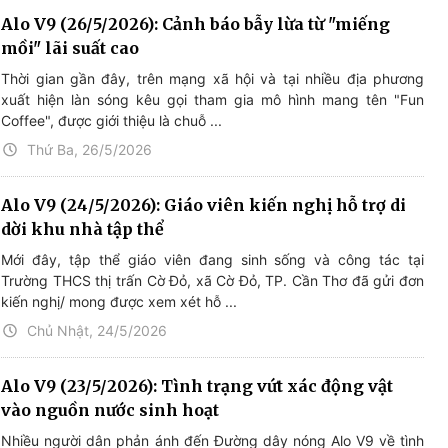
Alo V9 (26/5/2026): Cảnh báo bẫy lừa từ "miếng
mồi" lãi suất cao
Thời gian gần đây, trên mạng xã hội và tại nhiều địa phương
xuất hiện làn sóng kêu gọi tham gia mô hình mang tên "Fun
Coffee", được giới thiệu là chuỗ ...
Thứ Ba, 26/5/2026
Alo V9 (24/5/2026): Giáo viên kiến nghị hỗ trợ di
dời khu nhà tập thể
Mới đây, tập thể giáo viên đang sinh sống và công tác tại
Trường THCS thị trấn Cờ Đỏ, xã Cờ Đỏ, TP. Cần Thơ đã gửi đơn
kiến nghị/ mong được xem xét hỗ ...
Chủ Nhật, 24/5/2026
Alo V9 (23/5/2026): Tình trạng vứt xác động vật
vào nguồn nước sinh hoạt
Nhiều người dân phản ánh đến Đường dây nóng Alo V9 về tình