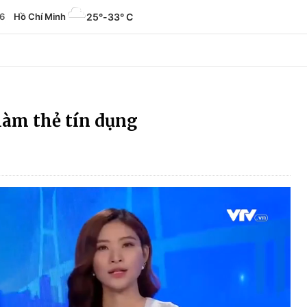
6
Hồ Chí Minh
25°
-
33° C
làm thẻ tín dụng