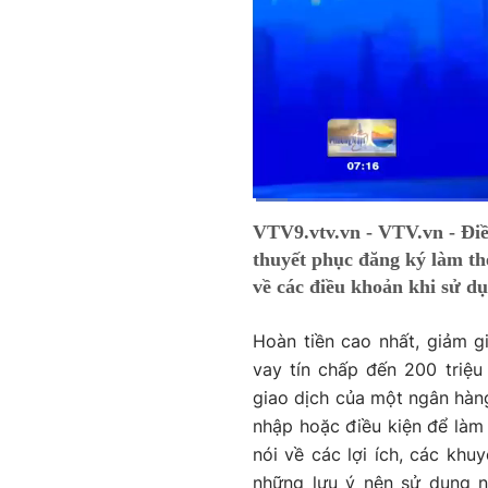
Current
0:01
/
Duration
2:39
VTV9.vtv.vn - VTV.vn - Điề
Time
thuyết phục đăng ký làm th
về các điều khoản khi sử dụ
Hoàn tiền cao nhất, giảm g
vay tín chấp đến 200 triệ
giao dịch của một ngân hàn
nhập hoặc điều kiện để làm 
nói về các lợi ích, các kh
những lưu ý nên sử dụng 