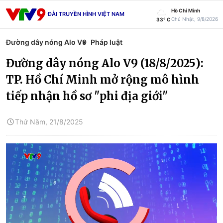
Hồ Chí Minh
ĐÀI TRUYỀN HÌNH VIỆT NAM
Chủ Nhật, 9/8/2026
33° C
Đường dây nóng Alo V9
Pháp luật
Đường dây nóng Alo V9 (18/8/2025):
TP. Hồ Chí Minh mở rộng mô hình
tiếp nhận hồ sơ "phi địa giới"
Thứ Năm, 21/8/2025