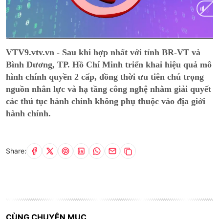
Current
0:01
/
Duration
12:59
VTV9.vtv.vn - Sau khi hợp nhất với tỉnh BR-VT và
Time
Bình Dương, TP. Hồ Chí Minh triển khai hiệu quả mô
hình chính quyền 2 cấp, đồng thời ưu tiên chú trọng
nguồn nhân lực và hạ tầng công nghệ nhằm giải quyết
các thủ tục hành chính không phụ thuộc vào địa giới
hành chính.
Share:
CÙNG CHUYÊN MỤC