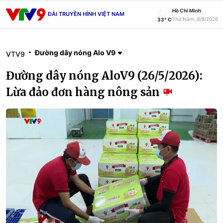
Hồ Chí Minh
ĐÀI TRUYỀN HÌNH VIỆT NAM
Thứ Năm, 6/8/2026
33° C
Đường dây nóng Alo V9
VTV9
Đường dây nóng AloV9 (26/5/2026):
Lừa đảo đơn hàng nông sản