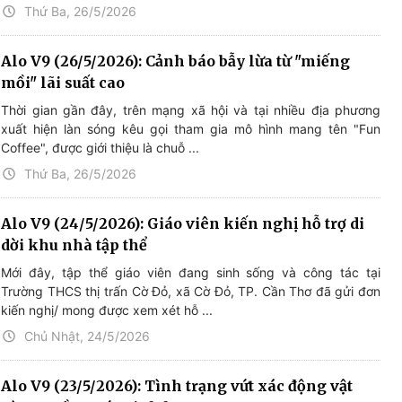
Thứ Ba, 26/5/2026
Alo V9 (26/5/2026): Cảnh báo bẫy lừa từ "miếng
mồi" lãi suất cao
Thời gian gần đây, trên mạng xã hội và tại nhiều địa phương
xuất hiện làn sóng kêu gọi tham gia mô hình mang tên "Fun
Coffee", được giới thiệu là chuỗ ...
Thứ Ba, 26/5/2026
Alo V9 (24/5/2026): Giáo viên kiến nghị hỗ trợ di
dời khu nhà tập thể
Mới đây, tập thể giáo viên đang sinh sống và công tác tại
Trường THCS thị trấn Cờ Đỏ, xã Cờ Đỏ, TP. Cần Thơ đã gửi đơn
kiến nghị/ mong được xem xét hỗ ...
Chủ Nhật, 24/5/2026
Alo V9 (23/5/2026): Tình trạng vứt xác động vật