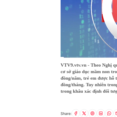
Current
0:15
/
Duration
13:49
VTV9.vtv.vn - Theo Nghị q
Time
cơ sở giáo dục mầm non tro
đồng/năm, trẻ em được hỗ t
đồng/tháng. Tuy nhiên tron
trong khâu xác định đối tư
Share: