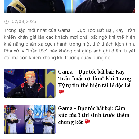
02/08/2025
Trong tập mới nhất của Gama – Dục Tốc Bất Bại, Kay Trần
khiến khán giả lẫn các khách mời phải bất ngờ khi thể hiện
khả năng phản xạ cực nhanh trong một thử thách kịch tính.
Pha xử lý "thần tốc" này không chỉ giúp anh ghi điểm tuyệt
đối mà còn khiến không khí trường quay bùng nổ.
Gama – Dục tốc bất bại: Kay
Trần "mắc cỡ dùm" khi Trang
Hý tự tin thể hiện tài lẻ độc lạ!
Gama - Dục tốc bất bại: Cảm
xúc của 3 thí sinh trước thềm
chung kết