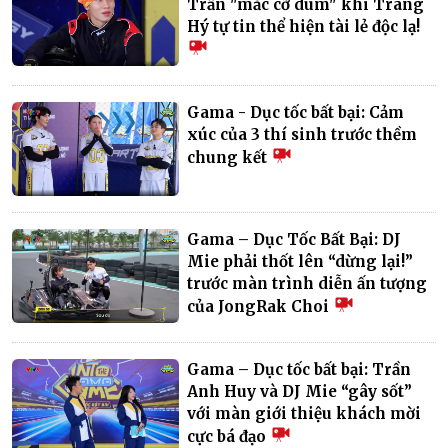
Trần "mắc cỡ dùm" khi Trang
Hý tự tin thể hiện tài lẻ độc lạ!
Gama - Dục tốc bất bại: Cảm
xúc của 3 thí sinh trước thềm
chung kết
Gama – Dục Tốc Bất Bại: DJ
Mie phải thốt lên “dừng lại!”
trước màn trình diễn ấn tượng
của JongRak Choi
Gama – Dục tốc bất bại: Trần
Anh Huy và DJ Mie “gây sốt”
với màn giới thiệu khách mời
cực bá đạo