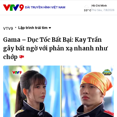
Hồ Chí Minh
ĐÀI TRUYỀN HÌNH VIỆT NAM
Thứ Sáu, 7/8/2026
33° C
Lập trình trái tim
VTV9
Gama – Dục Tốc Bất Bại: Kay Trần
gây bất ngờ với phản xạ nhanh như
chớp