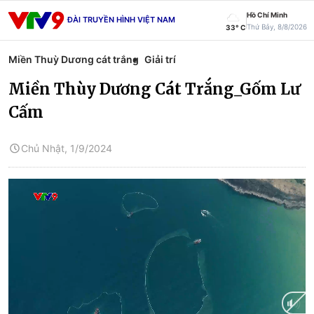
Hồ Chí Minh
ĐÀI TRUYỀN HÌNH VIỆT NAM
Thứ Bảy, 8/8/2026
33° C
Miền Thuỳ Dương cát trắng
Giải trí
Miền Thùy Dương Cát Trắng_Gốm Lư
Cấm
Chủ Nhật, 1/9/2024