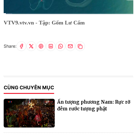
Current
0:09
/
Duration
10:06
VTV9.vtv.vn - Tập: Gốm Lư Cấm
Time
Share:
CÙNG CHUYÊN MỤC
Ấn tượng phương Nam: Rực rỡ
đêm rước tượng phật