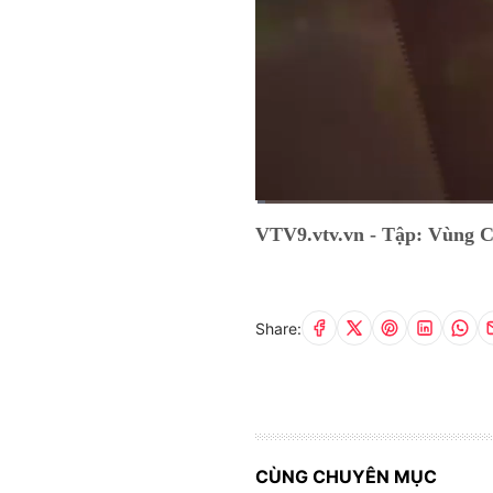
Current
0:02
/
Duration
9:46
VTV9.vtv.vn - Tập: Vùng 
Time
Share:
CÙNG CHUYÊN MỤC