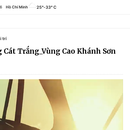
6
Hồ Chí Minh
25°
-
33° C
i trí
 Cát Trắng_Vùng Cao Khánh Sơn