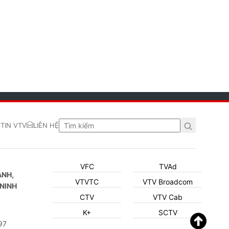
TIN VTV
LIÊN HỆ
VFC
TVAd
ẠNH,
VTVTC
VTV Broadcom
NINH
CTV
VTV Cab
K+
SCTV
97