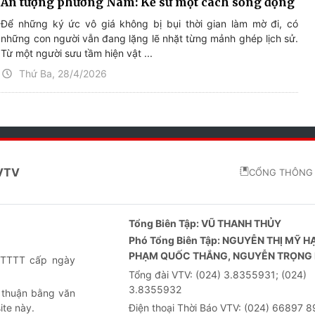
Ấn tượng phương Nam: Kể sử một cách sống động
Để những ký ức vô giá không bị bụi thời gian làm mờ đi, có
những con người vẫn đang lặng lẽ nhặt từng mảnh ghép lịch sử.
Từ một người sưu tầm hiện vật ...
Thứ Ba, 28/4/2026
 VTV
CỔNG THÔNG 
Tổng Biên Tập:
VŨ THANH THỦY
Phó Tổng Biên Tập:
NGUYỄN THỊ MỸ H
PHẠM QUỐC THẮNG, NGUYỄN TRỌNG 
-BTTTT cấp ngày
Tổng đài VTV:
(024) 3.8355931; (024)
3.8355932
 thuận bằng văn
ite này.
Điện thoại Thời Báo VTV:
(024) 66897 8