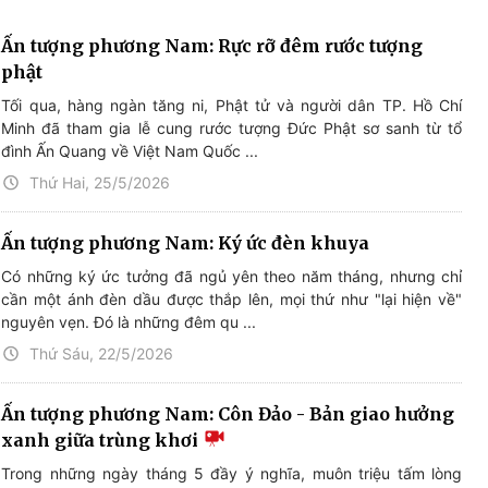
Ấn tượng phương Nam: Rực rỡ đêm rước tượng
phật
Tối qua, hàng ngàn tăng ni, Phật tử và người dân TP. Hồ Chí
Minh đã tham gia lễ cung rước tượng Đức Phật sơ sanh từ tổ
đình Ấn Quang về Việt Nam Quốc ...
Thứ Hai, 25/5/2026
Ấn tượng phương Nam: Ký ức đèn khuya
Có những ký ức tưởng đã ngủ yên theo năm tháng, nhưng chỉ
cần một ánh đèn dầu được thắp lên, mọi thứ như "lại hiện về"
nguyên vẹn. Đó là những đêm qu ...
Thứ Sáu, 22/5/2026
Ấn tượng phương Nam: Côn Đảo - Bản giao hưởng
xanh giữa trùng khơi
Trong những ngày tháng 5 đầy ý nghĩa, muôn triệu tấm lòng