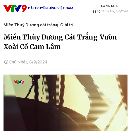
Hồ Chí Minh
ĐÀI TRUYỀN HÌNH VIỆT NAM
Thứ Năm, 6/8/2026
33° C
Miền Thuỳ Dương cát trắng
Giải trí
Miền Thùy Dương Cát Trắng_Vườn
Xoài Cổ Cam Lâm
Chủ Nhật, 8/9/2024