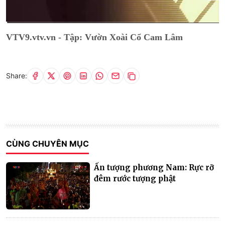
Current
0:02
/
Duration
9:21
VTV9.vtv.vn - Tập: Vườn Xoài Cổ Cam Lâm
Time
Share:
CÙNG CHUYÊN MỤC
Ấn tượng phương Nam: Rực rỡ
đêm rước tượng phật