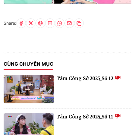
Current
0:01
/
Duration
13:31
Time
Share:
CÙNG CHUYÊN MỤC
Tám Công Sở 2025_Số 12
Tám Công Sở 2025_Số 11