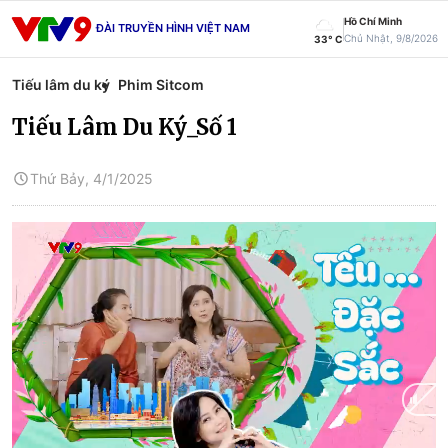
Hồ Chí Minh
ĐÀI TRUYỀN HÌNH VIỆT NAM
Chủ Nhật, 9/8/2026
33° C
Tiếu lâm du ký
Phim Sitcom
Tiếu Lâm Du Ký_Số 1
Thứ Bảy, 4/1/2025