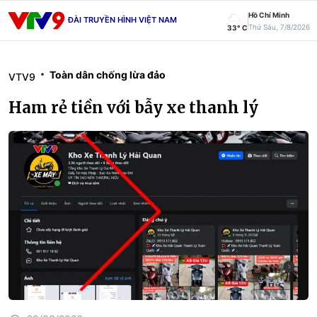
Hồ Chí Minh
ĐÀI TRUYỀN HÌNH VIỆT NAM
Thứ Sáu, 7/8/2026
33° C
Toàn dân chống lừa đảo
VTV9
Ham rẻ tiền với bẫy xe thanh lý