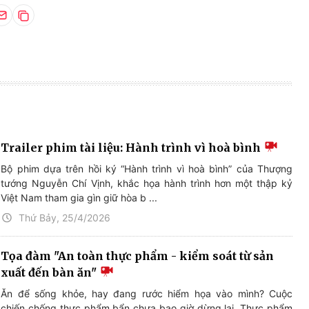
Trailer phim tài liệu: Hành trình vì hoà bình
Bộ phim dựa trên hồi ký “Hành trình vì hoà bình” của Thượng
tướng Nguyễn Chí Vịnh, khắc họa hành trình hơn một thập kỷ
Việt Nam tham gia gìn giữ hòa b ...
Thứ Bảy, 25/4/2026
Tọa đàm "An toàn thực phẩm - kiểm soát từ sản
xuất đến bàn ăn"
Ăn để sống khỏe, hay đang rước hiểm họa vào mình? Cuộc
chiến chống thực phẩm bẩn chưa bao giờ dừng lại. Thực phẩm