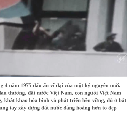
HD
Auto
g 4 năm 1975 dấu ấn vĩ đại của một kỷ nguyên mới.
au thương, đất nước Việt Nam, con người Việt Nam
, khát khao hòa bình và phát triển bền vững, dù ở bất
ung tay xây dựng đất nước đàng hoàng hơn to đẹp