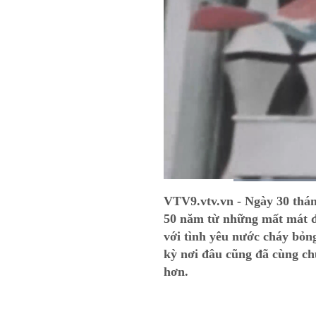
Current
0:06
/
Duration
0:40
VTV9.vtv.vn - Ngày 30 thán
Time
50 năm từ những mất mát đ
với tình yêu nước cháy bỏng
kỳ nơi đâu cũng đã cùng ch
hơn.