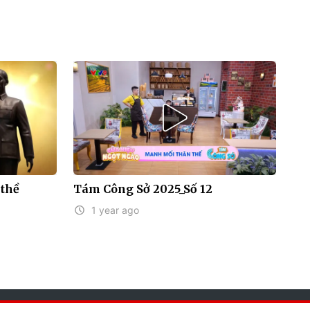
 thề
Tám Công Sở 2025_Số 12
1 year ago