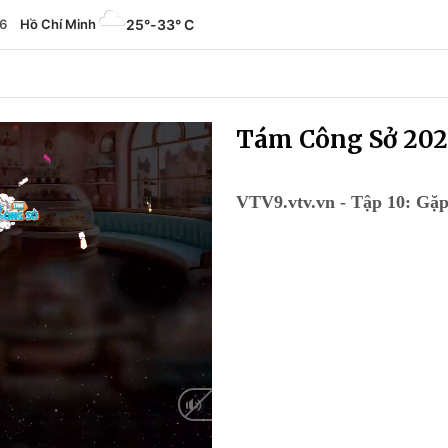
6
Hồ Chí Minh
25°
-
33° C
Tám Công Sở 202
VTV9.vtv.vn - Tập 10: Gặp