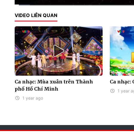
Current
0:11
/
Duration
8:24
VIDEO LIÊN QUAN
Time
Ca nhạc: Mùa xuân trên Thành
Ca nhạc:
phố Hồ Chí Minh
1 year a
1 year ago