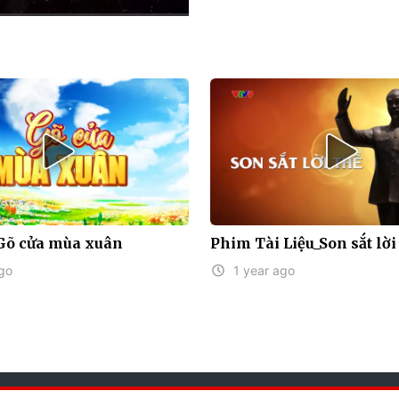
HD
Auto
 Gõ cửa mùa xuân
Phim Tài Liệu_Son sắt lời
go
1 year ago