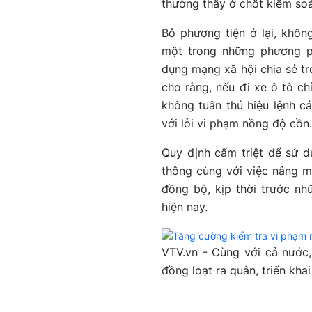
thường thấy ở chốt kiểm soá
Bỏ phương tiện ở lại, khô
một trong những phương p
dụng mạng xã hội chia sẻ tr
cho rằng, nếu đi xe ô tô ch
không tuân thủ hiệu lệnh cản
với lỗi vi phạm nồng độ cồn.
Quy định cấm triệt để sử d
thông cùng với việc nâng m
đồng bộ, kịp thời trước nhữ
hiện nay.
VTV.vn - Cùng với cả nước,
đồng loạt ra quân, triển kha