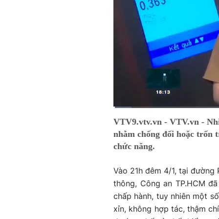
Current
0:01
/
Duration
2:20
VTV9.vtv.vn - VTV.vn - Nhi
Time
nhằm chống đối hoặc trốn t
chức năng.
Vào 21h đêm 4/1, tại đường 
thông, Công an TP.HCM đã 
chấp hành, tuy nhiên một số
xỉn, không hợp tác, thậm ch