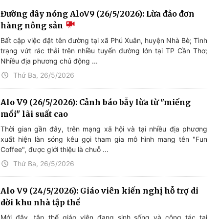
Đường dây nóng AloV9 (26/5/2026): Lừa đảo đơn
hàng nông sản
Bất cập việc đặt tên đường tại xã Phú Xuân, huyện Nhà Bè; Tình
trạng vứt rác thải trên nhiều tuyến đường lớn tại TP Cần Thơ;
Nhiều địa phương chủ động ...
Thứ Ba, 26/5/2026
Alo V9 (26/5/2026): Cảnh báo bẫy lừa từ "miếng
mồi" lãi suất cao
Thời gian gần đây, trên mạng xã hội và tại nhiều địa phương
xuất hiện làn sóng kêu gọi tham gia mô hình mang tên "Fun
Coffee", được giới thiệu là chuỗ ...
Thứ Ba, 26/5/2026
Alo V9 (24/5/2026): Giáo viên kiến nghị hỗ trợ di
dời khu nhà tập thể
Mới đây, tập thể giáo viên đang sinh sống và công tác tại