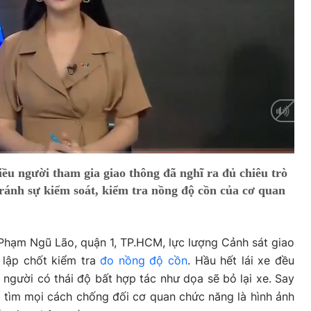
ều người tham gia giao thông đã nghĩ ra đủ chiêu trò
ránh sự kiểm soát, kiểm tra nồng độ cồn của cơ quan
Phạm Ngũ Lão, quận 1, TP.HCM, lực lượng Cảnh sát giao
lập chốt kiểm tra
đo nồng độ cồn
. Hầu hết lái xe đều
 người có thái độ bất hợp tác như dọa sẽ bỏ lại xe. Say
í tìm mọi cách chống đối cơ quan chức năng là hình ảnh