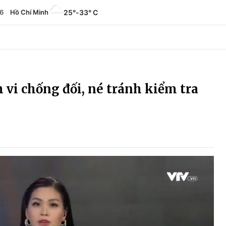
6
Hồ Chí Minh
25°
-
33° C
vi chống đối, né tránh kiểm tra