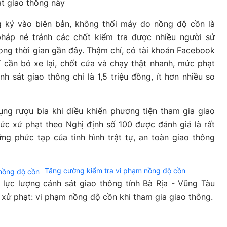
t giao thông này
ng ký vào biên bản, không thổi máy đo nồng độ cồn là
háp né tránh các chốt kiểm tra được nhiều người sử
ong thời gian gần đây. Thậm chí, có tài khoản Facebook
ỉ cần bỏ xe lại, chốt cửa và chạy thật nhanh, mức phạt
h sát giao thông chỉ là 1,5 triệu đồng, ít hơn nhiều so
ụng rượu bia khi điều khiển phương tiện tham gia giao
ức xử phạt theo Nghị định số 100 được đánh giá là rất
ng phức tạp của tình hình trật tự, an toàn giao thông
Tăng cường kiểm tra vi phạm nồng độ cồn
 lực lượng cảnh sát giao thông tỉnh Bà Rịa - Vũng Tàu
i xử phạt: vi phạm nồng độ cồn khi tham gia giao thông.