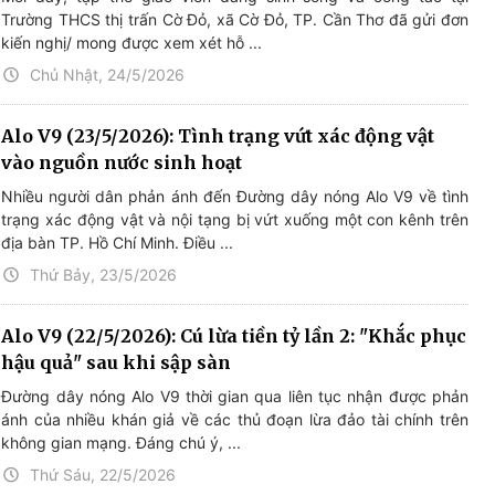
Trường THCS thị trấn Cờ Đỏ, xã Cờ Đỏ, TP. Cần Thơ đã gửi đơn
kiến nghị/ mong được xem xét hỗ ...
Chủ Nhật, 24/5/2026
Alo V9 (23/5/2026): Tình trạng vứt xác động vật
vào nguồn nước sinh hoạt
Nhiều người dân phản ánh đến Đường dây nóng Alo V9 về tình
trạng xác động vật và nội tạng bị vứt xuống một con kênh trên
địa bàn TP. Hồ Chí Minh. Điều ...
Thứ Bảy, 23/5/2026
Alo V9 (22/5/2026): Cú lừa tiền tỷ lần 2: "Khắc phục
hậu quả" sau khi sập sàn
Đường dây nóng Alo V9 thời gian qua liên tục nhận được phản
ánh của nhiều khán giả về các thủ đoạn lừa đảo tài chính trên
không gian mạng. Đáng chú ý, ...
Thứ Sáu, 22/5/2026