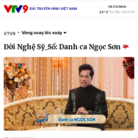
Hồ Chí Minh
ĐÀI TRUYỀN HÌNH VIỆT NAM
Thứ Bảy, 8/8/2026
33° C
Vòng xoay lốc xoáy
VTV9
Đời Nghệ Sỹ_Số: Danh ca Ngọc Sơn