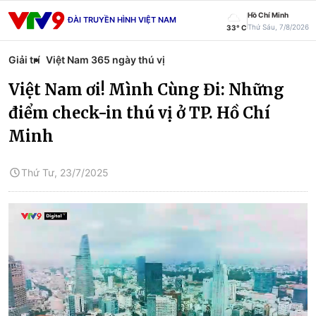
Hồ Chí Minh
ĐÀI TRUYỀN HÌNH VIỆT NAM
Thứ Sáu, 7/8/2026
33° C
Giải trí
Việt Nam 365 ngày thú vị
Việt Nam ơi! Mình Cùng Đi: Những
điểm check-in thú vị ở TP. Hồ Chí
Minh
Thứ Tư, 23/7/2025