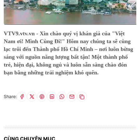
Current
0:01
/
Duration
8:52
VTV9.vtv.vn - Xin chào quý vị khán giả của "Việt
Time
Nam ơi! Mình Cùng Đi!" Hôm nay chúng ta sẽ cùng
lạc trôi đến Thành phố Hồ Chí Minh – nơi luôn bừng
sáng với nguồn năng lượng bất tận! Một thành phố
trẻ, hiện đại, không ngủ và luôn sẵn sàng chào đón
bạn bằng những trải nghiệm khó quên.
Share:
CÙNG CHUYÊN MỤC