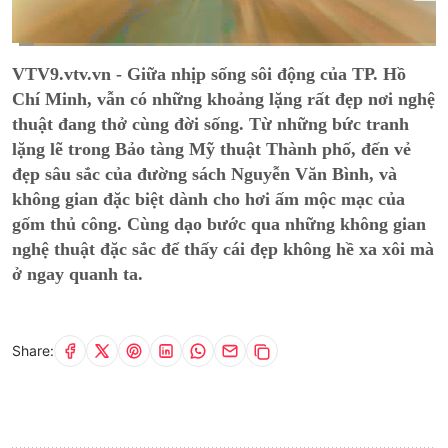
Current
0:15
/
Duration
15:01
VTV9.vtv.vn - Giữa nhịp sống sôi động của TP. Hồ
Time
Chí Minh, vẫn có những khoảng lặng rất đẹp nơi nghệ
thuật đang thở cùng đời sống. Từ những bức tranh
lặng lẽ trong Bảo tàng Mỹ thuật Thành phố, đến vẻ
đẹp sâu sắc của đường sách Nguyễn Văn Bình, và
không gian đặc biệt dành cho hơi ấm mộc mạc của
gốm thủ công. Cùng dạo bước qua những không gian
nghệ thuật đặc sắc để thấy cái đẹp không hề xa xôi mà
ở ngay quanh ta.
Share: