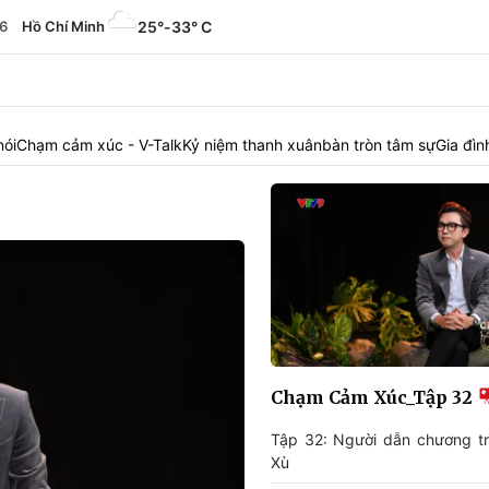
6
Hồ Chí Minh
25°
-
33° C
nói
Chạm cảm xúc - V-Talk
Kỷ niệm thanh xuân
bàn tròn tâm sự
Gia đì
Chạm Cảm Xúc_Tập 32
Tập 32: Người dẫn chương trì
Xù