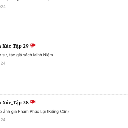
024
 Xúc_Tập 29
n sư, tác giả sách Minh Niệm
024
 Xúc_Tập 28
p ảnh gia Phạm Phúc Lợi (Kiếng Cận)
024