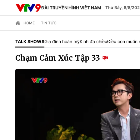
ĐÀI TRUYỀN HÌNH VIỆT NAM
Thứ Bảy, 8/8/202
HOME
TIN TỨC
TALK SHOWS
Gia đình hoàn mỹ
Kính đa chiều
Điều con muốn 
Chạm Cảm Xúc_Tập 33