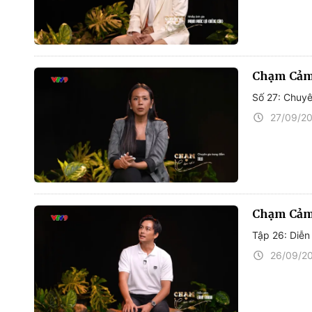
Chạm Cảm
Số 27: Chuyê
27/09/2
Chạm Cảm
Tập 26: Diễn
26/09/2