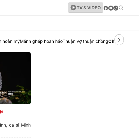
TV & VIDEO
nh hoàn mỹ
Mảnh ghép hoàn hảo
Thuận vợ thuận chồng
Chạm cảm xú
nh, ca sĩ Minh