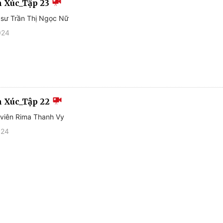
 Xúc_Tập 23
 sư Trần Thị Ngọc Nữ
024
 Xúc_Tập 22
 viên Rima Thanh Vy
024