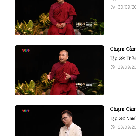
30/09/2
Chạm Cảm
Tập 29: Thiề
29/09/2
Chạm Cảm
Tập 28: Nhiế
28/09/2