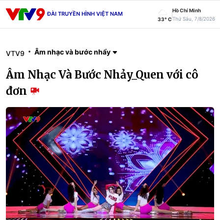
Hồ Chí Minh
ĐÀI TRUYỀN HÌNH VIỆT NAM
Thứ Sáu, 7/8/2026
33° C
Âm nhạc và bước nhẩy
VTV9
Âm Nhạc Và Bước Nhảy_Quen với cô
đơn