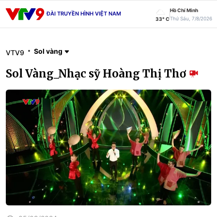
Hồ Chí Minh
ĐÀI TRUYỀN HÌNH VIỆT NAM
Thứ Sáu, 7/8/2026
33° C
Sol vàng
VTV9
Sol Vàng_Nhạc sỹ Hoàng Thị Thơ