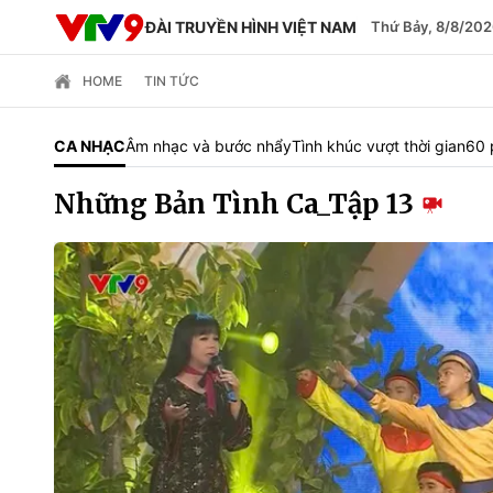
ĐÀI TRUYỀN HÌNH VIỆT NAM
Thứ Bảy, 8/8/202
HOME
TIN TỨC
CA NHẠC
Âm nhạc và bước nhẩy
Tình khúc vượt thời gian
60 
Những Bản Tình Ca_Tập 13