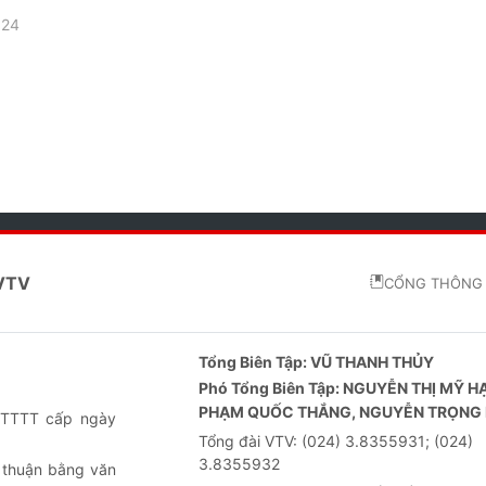
024
 VTV
CỔNG THÔNG 
Tổng Biên Tập:
VŨ THANH THỦY
Phó Tổng Biên Tập:
NGUYỄN THỊ MỸ H
PHẠM QUỐC THẮNG, NGUYỄN TRỌNG 
-BTTTT cấp ngày
Tổng đài VTV:
(024) 3.8355931; (024)
3.8355932
 thuận bằng văn