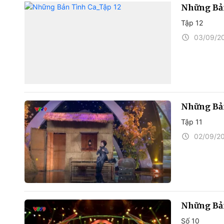
Những Bả
Tập 12
03/09/2
Những Bản
Tập 11
02/09/2
Những Bản
Số 10