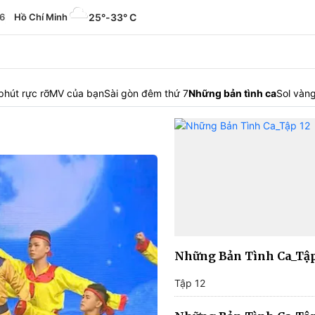
6
Hồ Chí Minh
25°
-
33° C
phút rực rỡ
MV của bạn
Sài gòn đêm thứ 7
Những bản tình ca
Sol vàn
Những Bản Tình Ca_Tậ
Tập 12