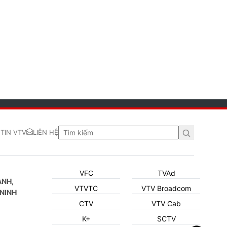
TIN VTV
LIÊN HỆ
VFC
TVAd
ẠNH,
VTVTC
VTV Broadcom
NINH
CTV
VTV Cab
K+
SCTV