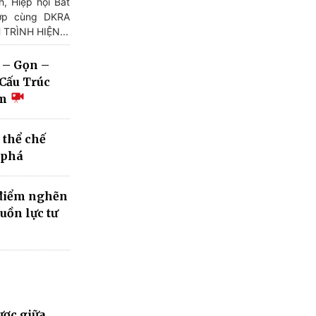
h, Hiệp hội Bất
ợp cùng DKRA
 TRÌNH HIỆN...
 – Gọn –
Cấu Trúc
am
 thể chế
 phá
 điểm nghẽn
uồn lực tư
ược giữa