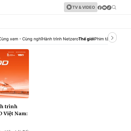
TV & VIDEO
Cùng xem - Cùng nghĩ
Hành trình Netzero
Thế giới
Phim tài liệu
Canh t
h trình
D Việt Nam: