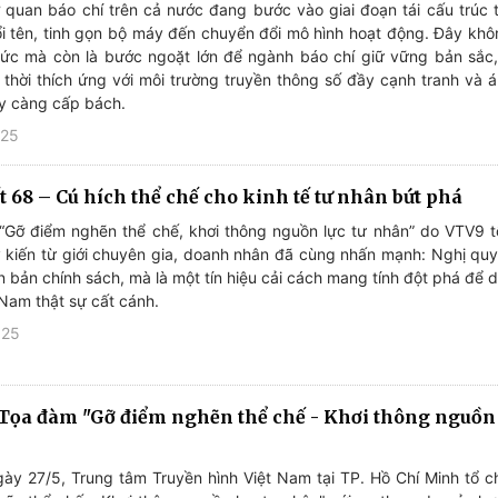
 quan báo chí trên cả nước đang bước vào giai đoạn tái cấu trúc t
i tên, tinh gọn bộ máy đến chuyển đổi mô hình hoạt động. Đây khôn
ức mà còn là bước ngoặt lớn để ngành báo chí giữ vững bản sắc, 
thời thích ứng với môi trường truyền thông số đầy cạnh tranh và á
ày càng cấp bách.
025
 68 – Cú hích thể chế cho kinh tế tư nhân bứt phá
 “Gỡ điểm nghẽn thể chế, khơi thông nguồn lực tư nhân” do VTV9 
ý kiến từ giới chuyên gia, doanh nhân đã cùng nhấn mạnh: Nghị qu
ăn bản chính sách, mà là một tín hiệu cải cách mang tính đột phá để
 Nam thật sự cất cánh.
025
: Tọa đàm "Gỡ điểm nghẽn thể chế - Khơi thông nguồn 
ày 27/5, Trung tâm Truyền hình Việt Nam tại TP. Hồ Chí Minh tổ 