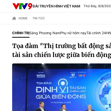
ĐÀI TRUYỀN HÌNH VIỆT NAM
Thứ Bảy, 8/8/202
HOME
TIN TỨC
CHÍNH TRỊ
Sáng Phương Nam
Phụ nữ hôm nay
Tài chính 24H
N
Tọa đàm "Thị trường bất động sả
tài sản chiến lược giữa biến độn