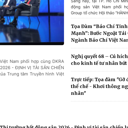
Sáng nay, tại TP. Hồ Chí Min
động sản Việt Nam phối h
Group tổ chức Hội thảo “HÀNH
Tọa Đàm “Báo Chí Tinh
Mạnh”: Bước Ngoặt Tái 
Ngành Báo Chí Việt N
Nghị quyết 68 – Cú hích
n Việt Nam phối hợp cùng DKRA
cho kinh tế tư nhân bứt
2026 - ĐỊNH VỊ TÀI SẢN CHIẾN
ủa Trung tâm Truyền hình Việt
Trực tiếp: Tọa đàm "Gỡ
thể chế - Khơi thông ng
nhân"
hị trường bất động sản 2026 - Định vị tài sản chiến l