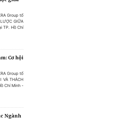
KRA Group tổ
N LƯỢC GIỮA
i TP. Hồ Chí
am: Cơ hội
KRA Group tổ
ỘI VÀ THÁCH
Hồ Chí Minh -
rúc Ngành