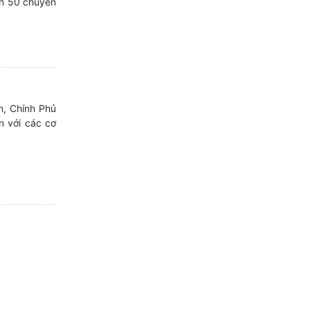
ơn 50 chuyên
n
n, Chính Phủ
n với các cơ