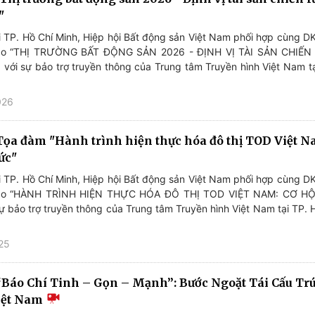
"
i TP. Hồ Chí Minh, Hiệp hội Bất động sản Việt Nam phối hợp cùng D
hảo “THỊ TRƯỜNG BẤT ĐỘNG SẢN 2026 - ĐỊNH VỊ TÀI SẢN CHIẾ
với sự bảo trợ truyền thông của Trung tâm Truyền hình Việt Nam tạ
026
 Tọa đàm "Hành trình hiện thực hóa đô thị TOD Việt N
ức"
i TP. Hồ Chí Minh, Hiệp hội Bất động sản Việt Nam phối hợp cùng D
hảo “HÀNH TRÌNH HIỆN THỰC HÓA ĐÔ THỊ TOD VIỆT NAM: CƠ H
ự bảo trợ truyền thông của Trung tâm Truyền hình Việt Nam tại TP. 
25
Báo Chí Tinh – Gọn – Mạnh”: Bước Ngoặt Tái Cấu T
iệt Nam