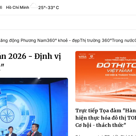
6
Hồ Chí Minh
25°
-
33° C
ăng động Phương Nam
360° khoẻ - đẹp
Thị trường 360°
Trong nước
n 2026 - Định vị
g"
Trực tiếp Tọa đàm "Hàn
hiện thực hóa đô thị TO
Cơ hội - thách thức"