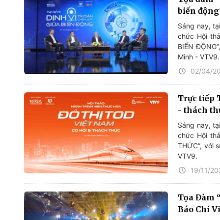
biến động
Sáng nay, tạ
chức Hội t
BIẾN ĐỘNG”, 
Minh - VTV9.
02/04/2
Trực tiếp
- thách th
Sáng nay, tạ
chức Hội t
THỨC”, với s
VTV9.
19/11/20
Tọa Đàm “
Báo Chí V