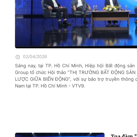
02/04/2026
Sáng nay, tại TP. Hồ Chí Minh, Hiệp hội Bất động sả
Group tổ chức Hội thảo “THỊ TRƯỜNG BẤT ĐỘNG SẢN 
LƯỢC GIỮA BIẾN ĐỘNG”, với sự bảo trợ truyền thông c
Nam tại TP. Hồ Chí Minh - VTV9.
Tọa đàm "T