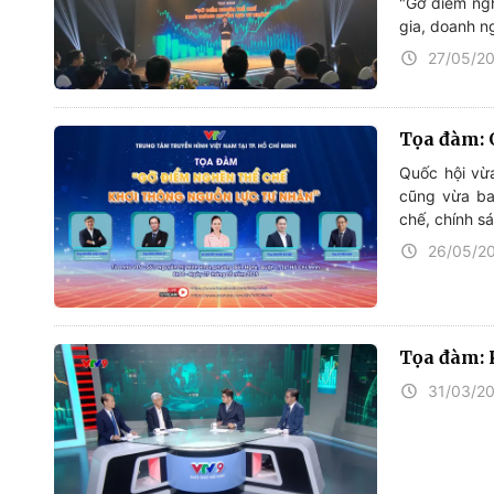
"Gỡ điểm ngh
gia, doanh n
27/05/2
Tọa đàm: 
Quốc hội vừa
cũng vừa ba
chế, chính sá
26/05/2
Tọa đàm: 
31/03/2