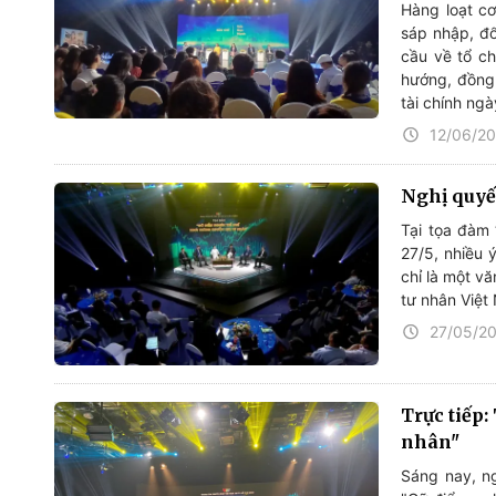
Hàng loạt cơ
sáp nhập, đổ
cầu về tổ ch
hướng, đồng 
tài chính ng
12/06/2
Nghị quyết
Tại tọa đàm
27/5, nhiều 
chỉ là một v
tư nhân Việt
27/05/2
Trực tiếp
nhân"
Sáng nay, ng