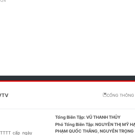
024
 VTV
CỔNG THÔNG 
Tổng Biên Tập:
VŨ THANH THỦY
Phó Tổng Biên Tập:
NGUYỄN THỊ MỸ H
PHẠM QUỐC THẮNG, NGUYỄN TRỌNG 
-BTTTT cấp ngày