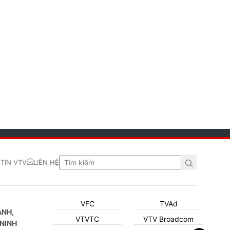
TIN VTV
LIÊN HỆ
VFC
TVAd
ẠNH,
VTVTC
VTV Broadcom
NINH