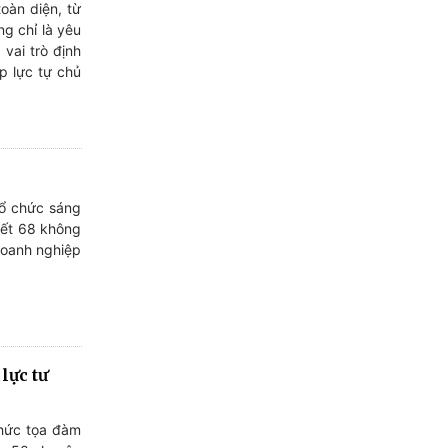
oàn diện, từ
g chỉ là yêu
vai trò định
p lực tự chủ
tổ chức sáng
yết 68 không
 doanh nghiệp
lực tư
chức tọa đàm