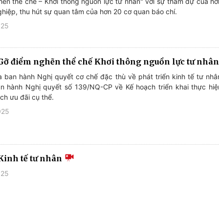
ẽn thể chế – Khơi thông nguồn lực tư nhân" với sự tham dự của h
ghiệp, thu hút sự quan tâm của hơn 20 cơ quan báo chí.
025
Gỡ điểm nghẽn thể chế Khơi thông nguồn lực tư nhâ
 ban hành Nghị quyết cơ chế đặc thù về phát triển kinh tế tư nhâ
n hành Nghị quyết số 139/NQ-CP về Kế hoạch triển khai thực hiệ
ch ưu đãi cụ thể.
025
Kinh tế tư nhân
025