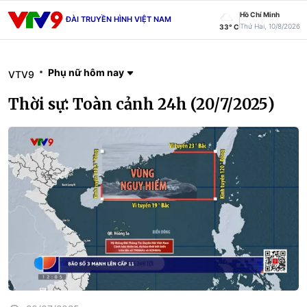
Hồ Chí Minh
ĐÀI TRUYỀN HÌNH VIỆT NAM
Thứ Hai, 10/8/2026
33° C
Phụ nữ hôm nay
VTV9
Thời sự: Toàn cảnh 24h (20/7/2025)