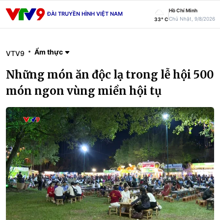
Hồ Chí Minh
ĐÀI TRUYỀN HÌNH VIỆT NAM
Chủ Nhật, 9/8/2026
33° C
Ẩm thực
VTV9
Những món ăn độc lạ trong lễ hội 500
món ngon vùng miền hội tụ