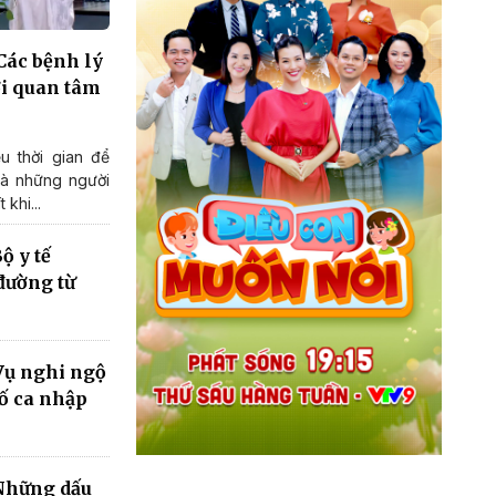
 Các bệnh lý
ới quan tâm
u thời gian để
và những người
 khi...
ộ y tế
đường từ
 Vụ nghi ngộ
số ca nhập
 Những dấu