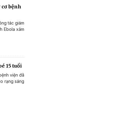
y cơ bệnh
công tác giám
nh Ebola xâm
é 15 tuổi
 bệnh viện đã
vào rạng sáng