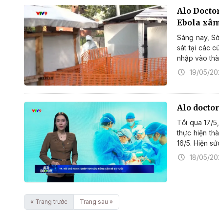
Alo Docto
Ebola xâ
Sáng nay, Sở
sát tại các 
nhập vào thà
19/05/2
Alo doctor
Tối qua 17/5
thực hiện th
16/5. Hiện sứ
18/05/2
« Trang trước
Trang sau »