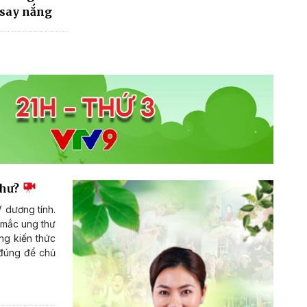
 say nắng
thư?
V dương tính.
 mắc ung thư
ng kiến thức
 đúng để chủ