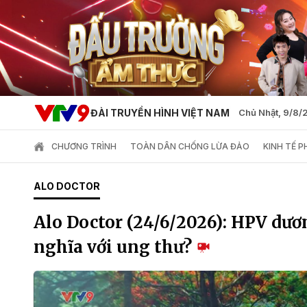
ĐÀI TRUYỀN HÌNH VIỆT NAM
Chủ Nhật, 9/8
CHƯƠNG TRÌNH
TOÀN DÂN CHỐNG LỪA ĐẢO
KINH TẾ 
ALO DOCTOR
Alo Doctor (24/6/2026): HPV dươ
nghĩa với ung thư?