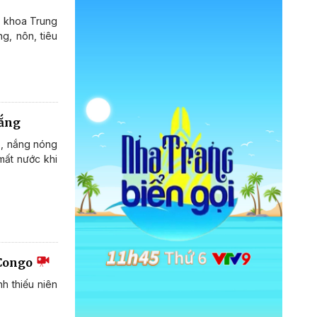
a khoa Trung
g, nôn, tiêu
nắng
5, nắng nóng
mất nước khi
 Congo
 thiếu niên