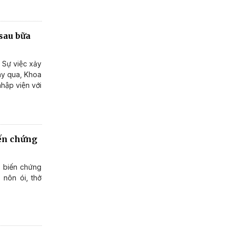
 sau bữa
ự việc xảy
ày qua, Khoa
ập viện với
iến chứng
ị biến chứng
 nôn ói, thở