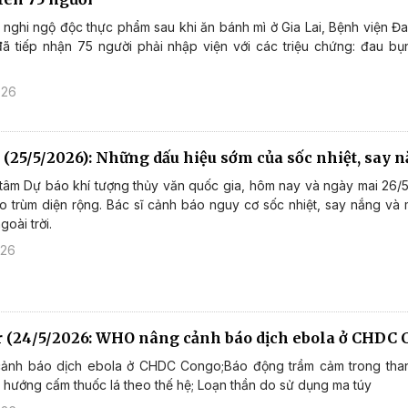
 nghi ngộ độc thực phẩm sau khi ăn bánh mì ở Gia Lai, Bệnh viện Đ
đã tiếp nhận 75 người phải nhập viện với các triệu chứng: đau bụn
026
 (25/5/2026): Những dấu hiệu sớm của sốc nhiệt, say 
tâm Dự báo khí tượng thủy văn quốc gia, hôm nay và ngày mai 26/
ao trùm diện rộng. Bác sĩ cảnh báo nguy cơ sốc nhiệt, say nắng và 
goài trời.
026
r (24/5/2026: WHO nâng cảnh báo dịch ebola ở CHDC
nh báo dịch ebola ở CHDC Congo;Báo động trầm cảm trong thanh
hướng cấm thuốc lá theo thế hệ; Loạn thần do sử dụng ma túy