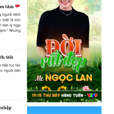
uan tâm
g người mình
c biệt là sức
 tâm lý ngại
bệnh.” Nhưng
10h-16h
 tiếp tục tác
áo người dân
a nhập