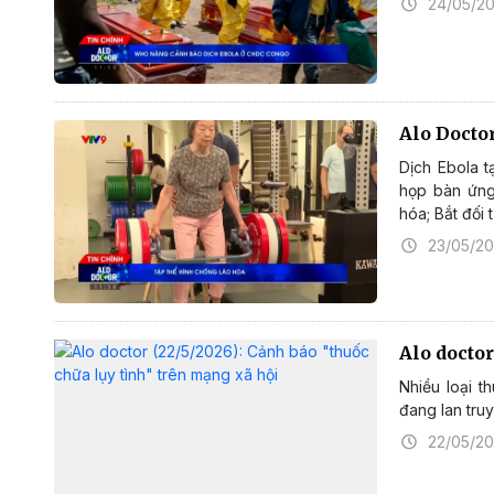
24/05/2
Alo Docto
Dịch Ebola t
họp bàn ứng 
hóa; Bắt đối
23/05/2
Alo doctor
Nhiều loại t
đang lan truy
22/05/2