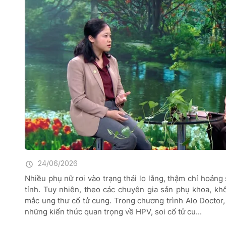
24/06/2026
Nhiều phụ nữ rơi vào trạng thái lo lắng, thậm chí hoản
tính. Tuy nhiên, theo các chuyên gia sản phụ khoa, k
mắc ung thư cổ tử cung. Trong chương trình Alo Doctor
những kiến thức quan trọng về HPV, soi cổ tử cu...