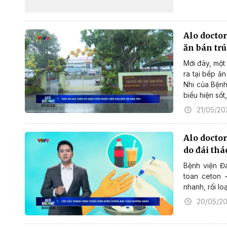
Alo doctor
ăn bán trú
Mới đây, một
ra tại bếp ă
Nhi của Bệnh 
biểu hiện sốt
21/05/20
Alo doctor
do đái th
Bệnh viện Đ
toan ceton -
nhanh, rối loạ
20/05/2