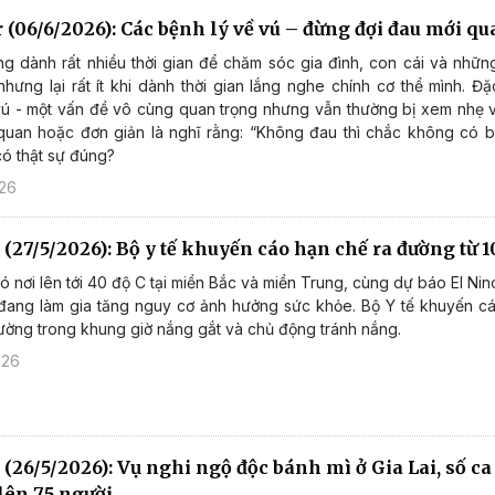
r (06/6/2026): Các bệnh lý về vú – đừng đợi đau mới q
g dành rất nhiều thời gian để chăm sóc gia đình, con cái và nhữn
hưng lại rất ít khi dành thời gian lắng nghe chính cơ thể mình. Đặ
ú - một vấn đề vô cùng quan trọng nhưng vẫn thường bị xem nhẹ vì
quan hoặc đơn giản là nghĩ rằng: “Không đau thì chắc không có 
có thật sự đúng?
026
 (27/5/2026): Bộ y tế khuyến cáo hạn chế ra đường từ 
 nơi lên tới 40 độ C tại miền Bắc và miền Trung, cùng dự báo El Nino
đang làm gia tăng nguy cơ ảnh hưởng sức khỏe. Bộ Y tế khuyến c
ường trong khung giờ nắng gắt và chủ động tránh nắng.
026
 (26/5/2026): Vụ nghi ngộ độc bánh mì ở Gia Lai, số c
lên 75 người