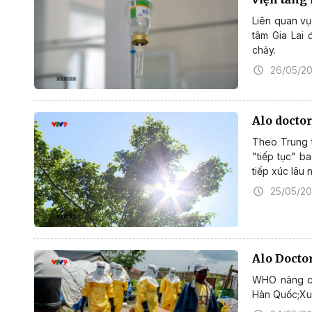
Liên quan vụ
tâm Gia Lai 
chảy.
26/05/2
Alo doctor
Theo Trung 
"tiếp tục" b
tiếp xúc lâu n
25/05/2
Alo Docto
WHO nâng cả
Hàn Quốc;Xu 