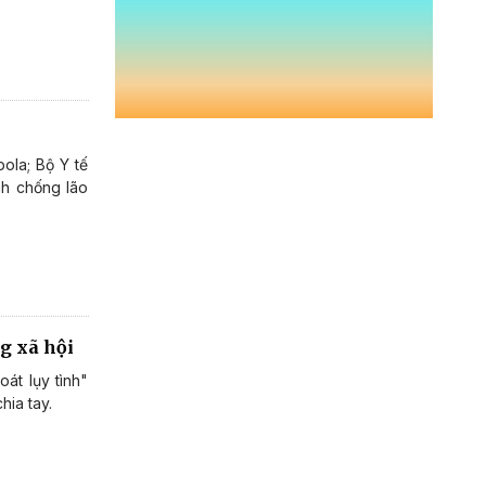
ola; Bộ Y tế
nh chống lão
ng xã hội
át lụy tình"
hia tay.