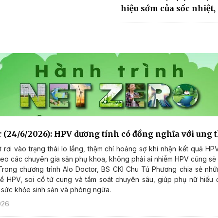
hiệu sớm của sốc nhiệt,
r (24/6/2026): HPV dương tính có đồng nghĩa với ung 
 rơi vào trạng thái lo lắng, thậm chí hoảng sợ khi nhận kết quả HP
heo các chuyên gia sản phụ khoa, không phải ai nhiễm HPV cũng sẽ
Trong chương trình Alo Doctor, BS CKI Chu Tú Phương chia sẻ nhữ
về HPV, soi cổ tử cung và tầm soát chuyên sâu, giúp phụ nữ hiểu
 sức khỏe sinh sản và phòng ngừa.
026