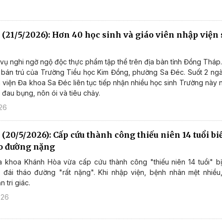
 (21/5/2026): Hơn 40 học sinh và giáo viên nhập viện
 vụ nghi ngờ ngộ độc thực phẩm tập thể trên địa bàn tỉnh Đồng Tháp. S
n bán trú của Trường Tiểu học Kim Đồng, phường Sa Đéc. Suốt 2 ng
viện Đa khoa Sa Đéc liên tục tiếp nhận nhiều học sinh Trường này nh
, đau bụng, nôn ói và tiêu chảy.
26
 (20/5/2026): Cấp cứu thành công thiếu niên 14 tuổi b
áo đường nặng
a khoa Khánh Hòa vừa cấp cứu thành công "thiếu niên 14 tuổi" b
 đái tháo đường "rất nặng". Khi nhập viện, bệnh nhân mệt nhiều,
n tri giác.
026