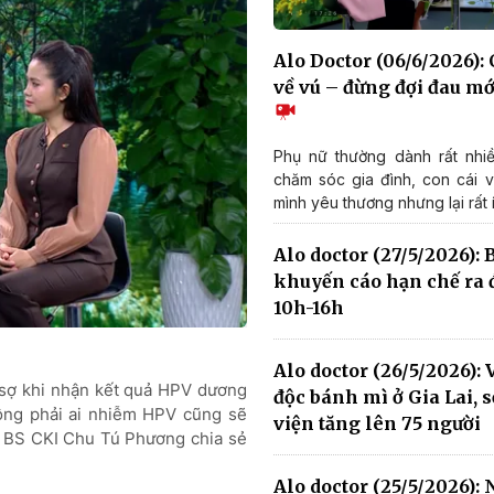
Alo Doctor (06/6/2026):
về vú – đừng đợi đau m
Phụ nữ thường dành rất nhiề
chăm sóc gia đình, con cái 
mình yêu thương nhưng lại rất ít
Alo doctor (27/5/2026): B
khuyến cáo hạn chế ra 
10h-16h
Alo doctor (26/5/2026):
g sợ khi nhận kết quả HPV dương
độc bánh mì ở Gia Lai, 
hông phải ai nhiễm HPV cũng sẽ
viện tăng lên 75 người
, BS CKI Chu Tú Phương chia sẻ
Alo doctor (25/5/2026):