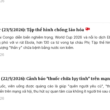
026
r (23/5/2026): Tập thể hình chống lão hóa
ại Congo diễn biến nghiêm trọng; World Cup 2026 và nỗi lo dịch Eb
phó với vi rút Ebola, hơn 130 ca tử vong tại châu Phi; Tập thể hì
 tượng "thần y" chữa bệnh bằng nước ion kiềm.
026
 (22/5/2026): Cảnh báo "thuốc chữa lụy tình" trên mạ
huốc, viên uống được quảng cáo là giúp "quên người yêu cũ", "tho
ền trên mạng xã hội, thu hút sự quan tâm của không ít người trẻ sau c
026