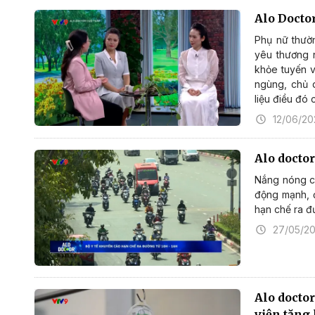
Alo Docto
Phụ nữ thườn
yêu thương n
khỏe tuyến v
ngùng, chủ 
liệu điều đó 
12/06/2
Alo doctor
Nắng nóng có
động mạnh, 
hạn chế ra đ
27/05/2
Alo doctor
viện tăng 