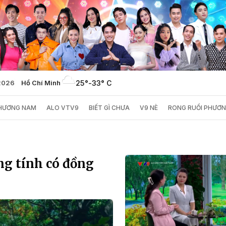
/2026
Hồ Chí Minh
25°
-
33° C
PHƯƠNG NAM
ALO VTV9
BIẾT GÌ CHƯA
V9 NÈ
RONG RUỔI PHƯƠ
ng tính có đồng