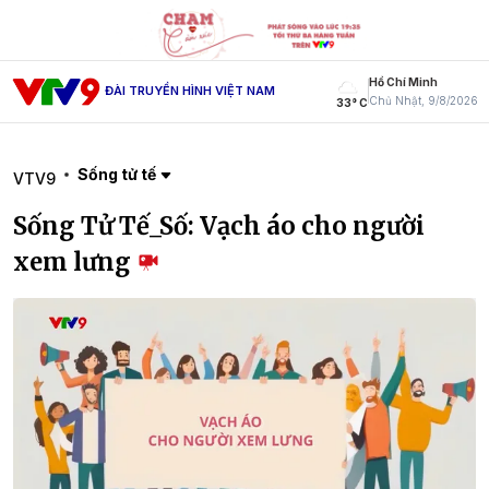
Hồ Chí Minh
ĐÀI TRUYỀN HÌNH VIỆT NAM
Chủ Nhật, 9/8/2026
33° C
Sống tử tế
VTV9
Sống Tử Tế_Số: Vạch áo cho người
xem lưng