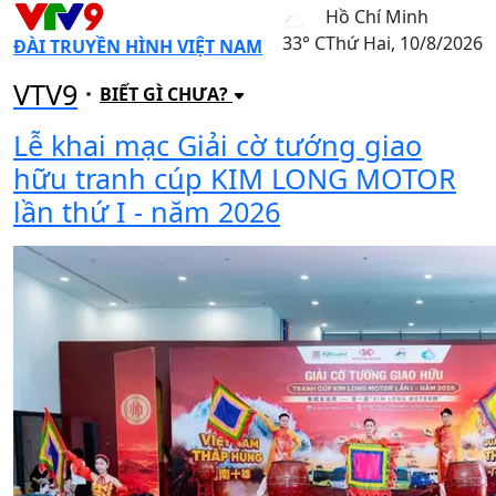
Hồ Chí Minh
33° C
Thứ Hai, 10/8/2026
ĐÀI TRUYỀN HÌNH VIỆT NAM
VTV9
BIẾT GÌ CHƯA?
Lễ khai mạc Giải cờ tướng giao
hữu tranh cúp KIM LONG MOTOR
lần thứ I - năm 2026