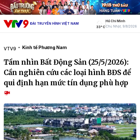
Hồ Chí Minh
ĐÀI TRUYỀN HÌNH VIỆT NAM
Chủ Nhật, 9/8/2026
33° C
Kinh tế Phương Nam
VTV9
Tầm nhìn Bất Động Sản (25/5/2026):
Cần nghiên cứu các loại hình BĐS để
qui định hạn mức tín dụng phù hợp