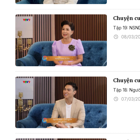
Chuyện cuố
Tập 19: NSN
08/03/2
Chuyện cuố
Tập 18: Ngườ
07/03/2