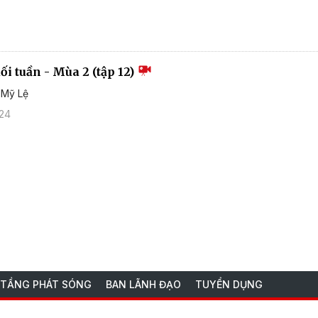
i tuần - Mùa 2 (tập 12)
ĩ Mỹ Lệ
024
 TẦNG PHÁT SÓNG
BAN LÃNH ĐẠO
TUYỂN DỤNG