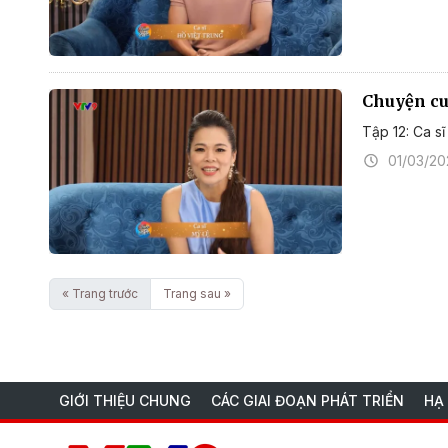
Chuyện cuố
Tập 12: Ca s
01/03/2
« Trang trước
Trang sau »
GIỚI THIỆU CHUNG
CÁC GIAI ĐOẠN PHÁT TRIỂN
HẠ