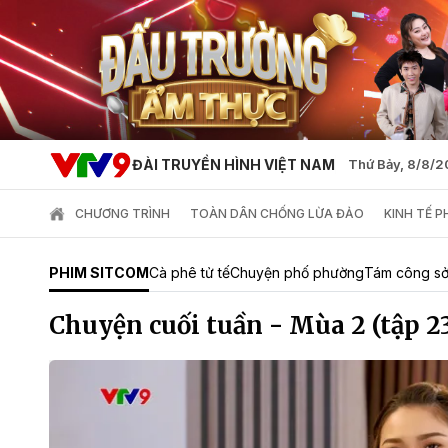
ĐÀI TRUYỀN HÌNH VIỆT NAM
Thứ Bảy, 8/8/
CHƯƠNG TRÌNH
TOÀN DÂN CHỐNG LỪA ĐẢO
KINH TẾ 
PHIM SITCOM
Cà phê tử tế
Chuyện phố phường
Tám công s
Chuyện cuối tuần - Mùa 2 (tập 2