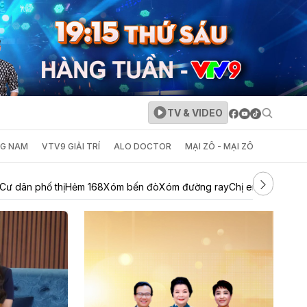
TV & VIDEO
NG NAM
VTV9 GIẢI TRÍ
ALO DOCTOR
MẠI ZÔ - MẠI ZÔ
Cư dân phố thị
Hẻm 168
Xóm bến đò
Xóm đường ray
Chị em khác mẹ
T