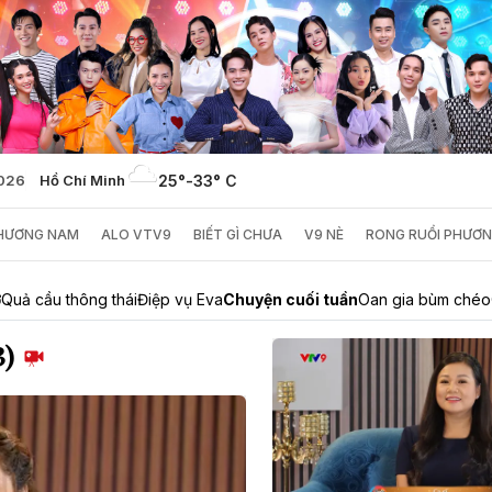
2026
Hồ Chí Minh
25°
-
33° C
PHƯƠNG NAM
ALO VTV9
BIẾT GÌ CHƯA
V9 NÈ
RONG RUỔI PHƯƠ
ở
Quả cầu thông thái
Điệp vụ Eva
Chuyện cuối tuần
Oan gia bùm chéo
3)