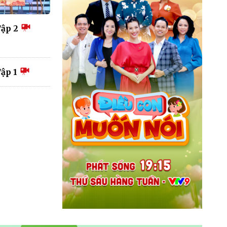
Tập 2
ập 1