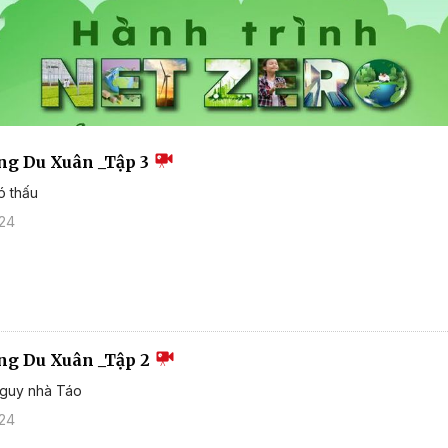
ng Du Xuân _Tập 3
ó thấu
024
ng Du Xuân _Tập 2
nguy nhà Táo
024