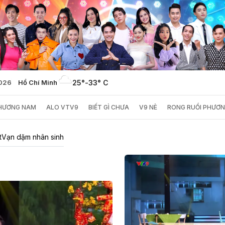
2026
Hồ Chí Minh
25°
-
33° C
PHƯƠNG NAM
ALO VTV9
BIẾT GÌ CHƯA
V9 NÈ
RONG RUỔI PHƯƠ
t
Vạn dặm nhân sinh