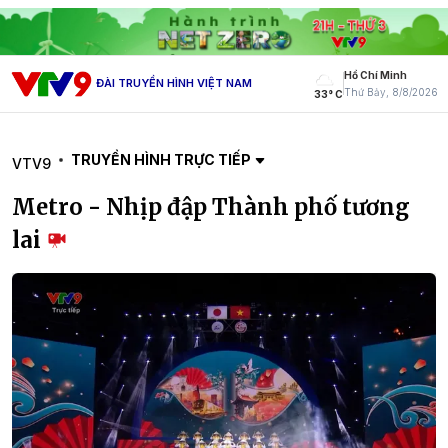
Hồ Chí Minh
ĐÀI TRUYỀN HÌNH VIỆT NAM
Thứ Bảy, 8/8/2026
33° C
TRUYỀN HÌNH TRỰC TIẾP
VTV9
Metro - Nhịp đập Thành phố tương
lai