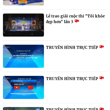
Lễ trao giải cuộc thi "Tôi khỏe
đẹp hơn" lần 3
TRUYỀN HÌNH TRỰC TIẾP
TRUYỀN HÌNH TRỰC TIẾP
TRUYỀN HÌNH TRỰC TIẾP