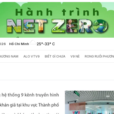
2026
Hồ Chí Minh
25°
-
33° C
PHƯƠNG NAM
ALO VTV9
BIẾT GÌ CHƯA
V9 NÈ
RONG RUỔI PHƯƠ