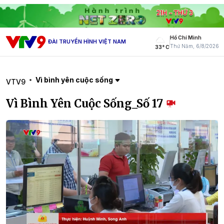
Hồ Chí Minh
ĐÀI TRUYỀN HÌNH VIỆT NAM
Thứ Năm, 6/8/2026
33° C
Vì bình yên cuộc sống
VTV9
Vì Bình Yên Cuộc Sống_Số 17