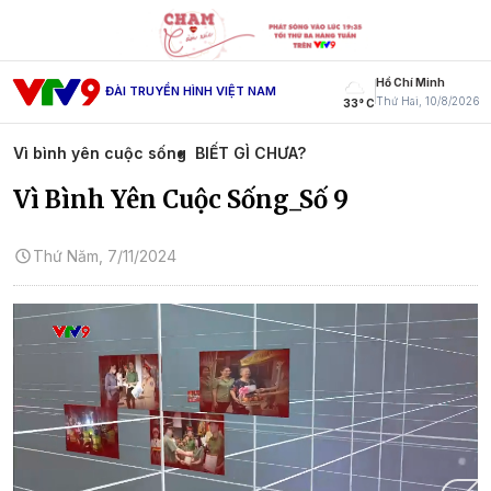
Hồ Chí Minh
ĐÀI TRUYỀN HÌNH VIỆT NAM
Thứ Hai, 10/8/2026
33° C
Vì bình yên cuộc sống
BIẾT GÌ CHƯA?
Vì Bình Yên Cuộc Sống_Số 9
Thứ Năm, 7/11/2024