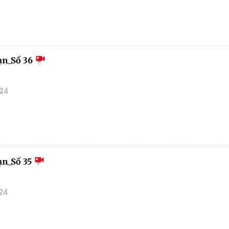
ạn_Số 36
024
n_Số 35
024