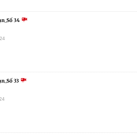
ạn_Số 34
024
n_Số 33
024