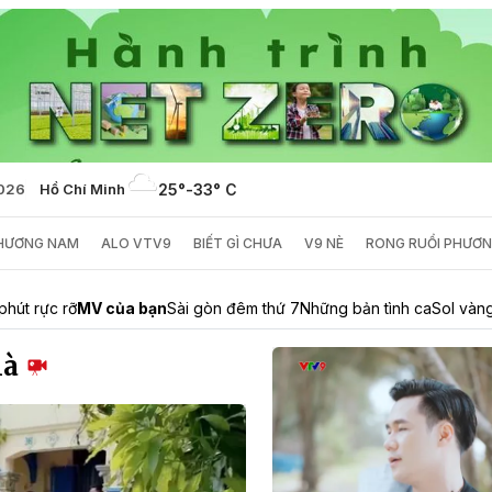
2026
Hồ Chí Minh
25°
-
33° C
PHƯƠNG NAM
ALO VTV9
BIẾT GÌ CHƯA
V9 NÈ
RONG RUỔI PHƯƠ
phút rực rỡ
MV của bạn
Sài gòn đêm thứ 7
Những bản tình ca
Sol vàn
hà