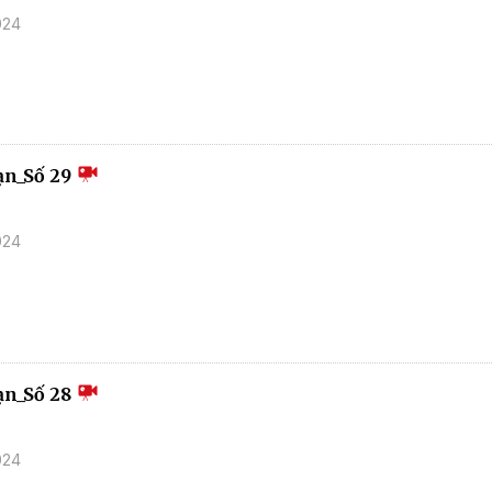
024
ạn_Số 29
024
ạn_Số 28
024