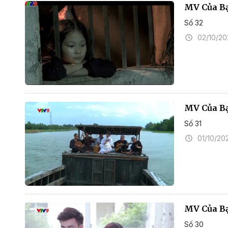
MV Của B
Số 32
02/10/2
MV Của Bạ
Số 31
01/10/20
MV Của B
Số 30