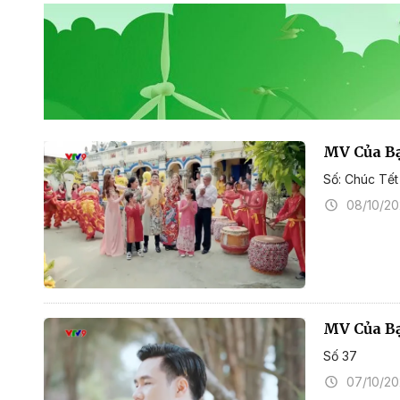
MV Của Bạ
Số: Chúc Tết
08/10/2
MV Của B
Số 37
07/10/2