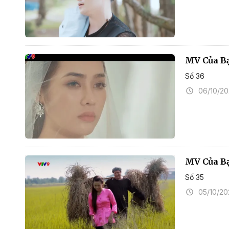
MV Của B
Số 36
06/10/2
MV Của Bạ
Số 35
05/10/2