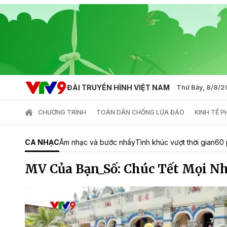
ĐÀI TRUYỀN HÌNH VIỆT NAM
Thứ Bảy, 8/8/
CHƯƠNG TRÌNH
TOÀN DÂN CHỐNG LỪA ĐẢO
KINH TẾ 
CA NHẠC
Âm nhạc và bước nhẩy
Tình khúc vượt thời gian
60 
MV Của Bạn_Số: Chúc Tết Mọi N