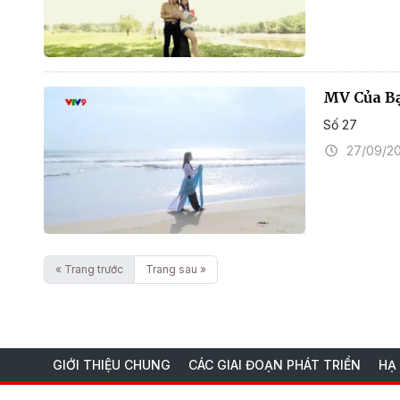
MV Của B
Số 27
27/09/2
« Trang trước
Trang sau »
GIỚI THIỆU CHUNG
CÁC GIAI ĐOẠN PHÁT TRIỂN
HẠ