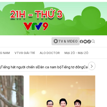
TV & VIDEO
NG NAM
VTV9 GIẢI TRÍ
ALO DOCTOR
MẠI ZÔ - MẠI ZÔ
g
Tiếng hát người chiến sĩ
Dân ca nam bộ
Tiếng tơ đồng
Ca nhạc tổng 