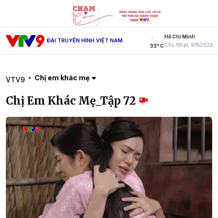
Hồ Chí Minh
ĐÀI TRUYỀN HÌNH VIỆT NAM
Chủ Nhật, 9/8/2026
33° C
Chị em khác mẹ
VTV9
Chị Em Khác Mẹ_Tập 72