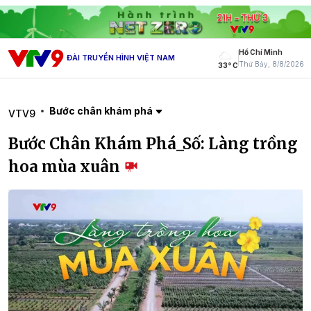
Hồ Chí Minh
ĐÀI TRUYỀN HÌNH VIỆT NAM
Thứ Bảy, 8/8/2026
33° C
Bước chân khám phá
VTV9
Bước Chân Khám Phá_Số: Làng trồng
hoa mùa xuân