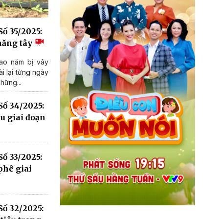
ố 35/2025:
măng tây
ao năm bị vây
ài lại từng ngày
hững...
Số 34/2025:
u giai đoạn
ố 33/2025:
phê giai
Số 32/2025: