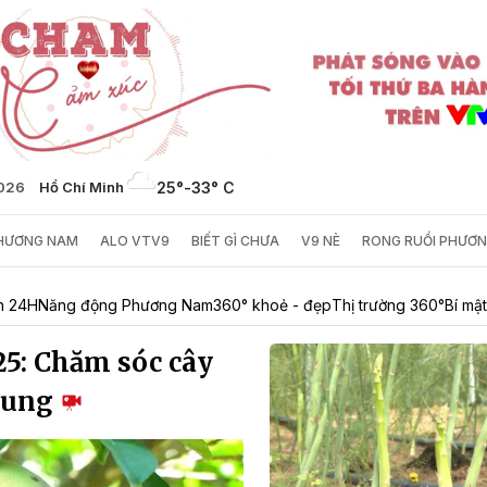
2026
Hồ Chí Minh
25°
-
33° C
PHƯƠNG NAM
ALO VTV9
BIẾT GÌ CHƯA
V9 NÈ
RONG RUỔI PHƯƠ
h 24H
Năng động Phương Nam
360° khoẻ - đẹp
Thị trường 360°
Bí mật
25: Chăm sóc cây
rung