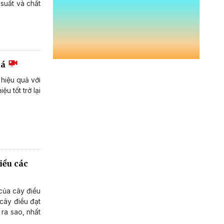
suất và chất
iá
hiệu quả với
u tốt trở lại
iều các
của cây điều
cây điều đạt
ra sao, nhất