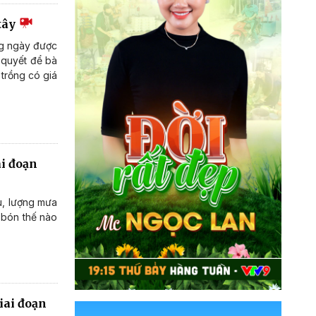
tây
ng ngày được
 quyết để bà
trồng có giá
ai đoạn
u, lượng mưa
 bón thế nào
iai đoạn