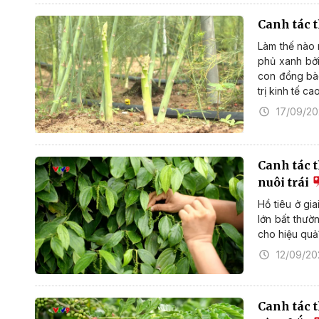
Canh tác 
Làm thế nào 
phủ xanh bởi
con đồng bào
trị kinh tế c
17/09/2
Canh tác 
nuôi trái
Hồ tiêu ở gi
lớn bất thư
cho hiệu quả
12/09/20
Canh tác 