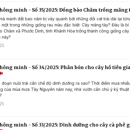
thông minh - Số 35/2025: Đồng bào Chăm trồng măng 
mà mảnh đất bao năm bị vây quanh bởi những đồi cát trải dài lại từ
 một trong những giống rau màu đặc biệt: Cây măng tây? Đâu là bí
 Chăm xã Phước Dinh, tỉnh Khánh Hòa trồng thành công giống cây 
ao này?
025
thông minh - Số 34/2025: Phân bón cho cây hồ tiêu gi
ai đoạn nuôi trái cần chế độ dinh dưỡng ra sao? Thời điểm mưa nhiề
ờng của mùa mưa Tây Nguyên năm nay, nhà vườn cần chú ý kỹ thuật
?
25
thông minh - Số 33/2025: Dinh dưỡng cho cây cà phê g