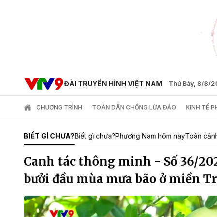
ĐÀI TRUYỀN HÌNH VIỆT NAM
Thứ Bảy, 8/8/
CHƯƠNG TRÌNH
TOÀN DÂN CHỐNG LỪA ĐẢO
KINH TẾ 
BIẾT GÌ CHƯA?
Biết gì chưa?
Phương Nam hôm nay
Toàn cản
Canh tác thông minh - Số 36/20
bưởi đầu mùa mưa bão ở miền T