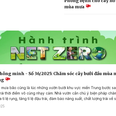
Phòng bệnh cho cây hồ 
mùa mưa
thông minh - Số 36/2025: Chăm sóc cây bưởi đầu mùa 
ng
 mưa bão cũng là lúc những vườn bưởi khu vực miền Trung bước sa
trái thời điểm vô cùng nhạy cảm. Nhà vườn cần chú ý biện pháp chă
a tỉ lệ rụng, tăng tỉ lệ đậu trái, đảm bảo năng suất, chất lượng trái về 
025