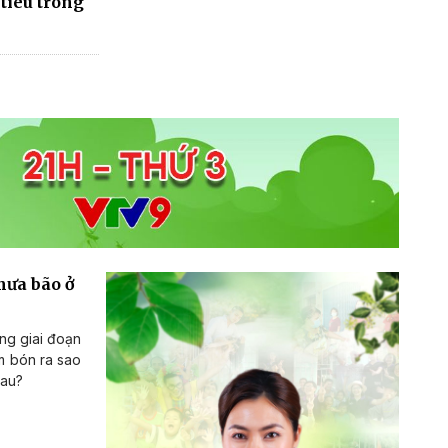
tiêu trong
mưa bão ở
ng giai đoạn
m bón ra sao
sau?