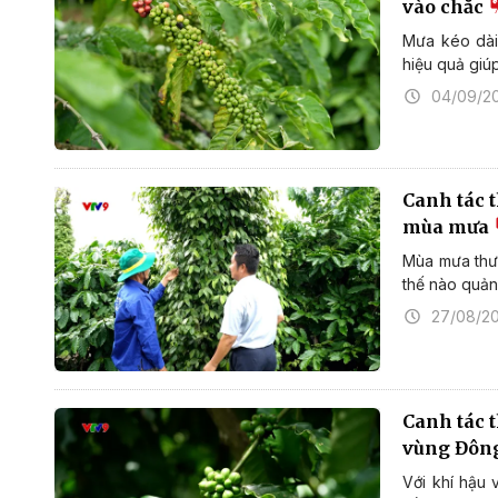
vào chắc
Mưa kéo dài
hiệu quả giúp
04/09/2
Canh tác 
mùa mưa
Mùa mưa thườ
thế nào quản 
27/08/2
Canh tác t
vùng Đôn
Với khí hậu