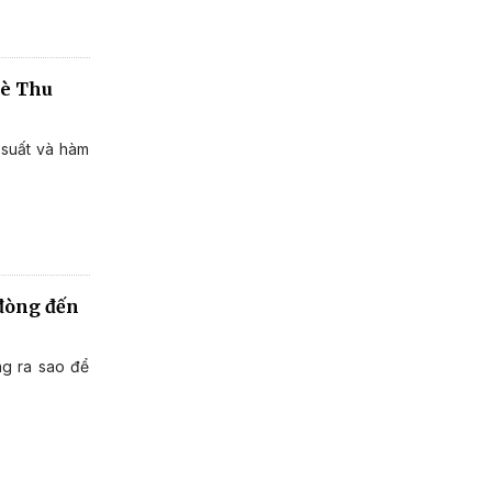
Hè Thu
 suất và hàm
 đòng đến
ng ra sao để