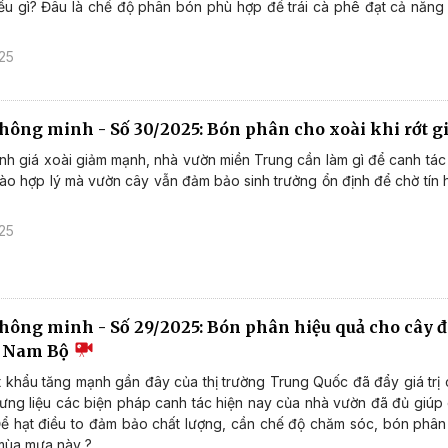
ều gì? Đâu là chế độ phân bón phù hợp để trái cà phê đạt cả năng 
25
thông minh - Số 30/2025: Bón phân cho xoài khi rớt g
nh giá xoài giảm mạnh, nhà vườn miền Trung cần làm gì để canh tác 
ào hợp lý mà vườn cây vẫn đảm bảo sinh trưởng ổn định để chờ tín hiệ
?
25
thông minh - Số 29/2025: Bón phân hiệu quả cho cây đ
g Nam Bộ
 khẩu tăng mạnh gần đây của thị trường Trung Quốc đã đẩy giá trị 
ưng liệu các biện pháp canh tác hiện nay của nhà vườn đã đủ giúp 
ể hạt điều to đảm bảo chất lượng, cần chế độ chăm sóc, bón phân 
 mùa mưa này ?