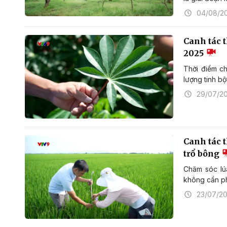
04/08/2
Canh tác 
2025
Thời điểm c
lượng tinh bộ
29/07/2
Canh tác 
trổ bông
Chăm sóc lú
không cần ph
23/07/2