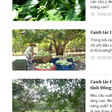
cần chú ý đi
lượng cao?
21/08/20
Canh tác 
Trong bối cả
chi phí đầu v
từ thị trường
13/08/20
Canh tác 
tỉnh Đôn
Nhu cầu xuất
tăng cao. Nh
năng suất? Đ
là giai đoạn