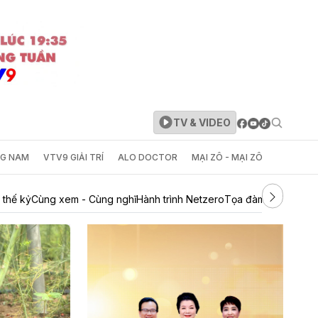
TV & VIDEO
NG NAM
VTV9 GIẢI TRÍ
ALO DOCTOR
MẠI ZÔ - MẠI ZÔ
 thế kỷ
Cùng xem - Cùng nghĩ
Hành trình Netzero
Tọa đàm
Phim tài liệ