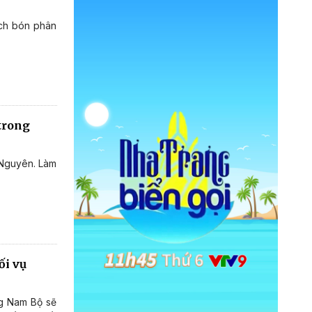
ách bón phân
trong
 Nguyên. Làm
ối vụ
ng Nam Bộ sẽ