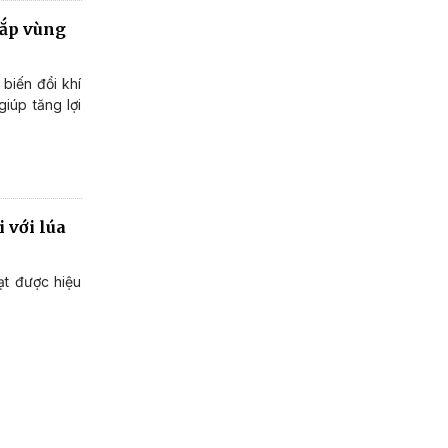
bắp vùng
biến đổi khí
giúp tăng lợi
 với lúa
ạt được hiệu