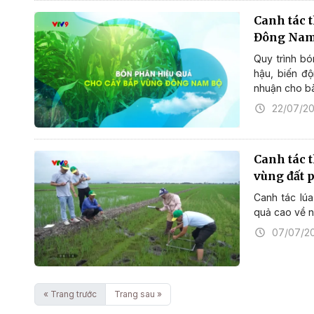
Canh tác 
Đông Na
Quy trình bó
hậu, biến độ
nhuận cho b
22/07/2
Canh tác 
vùng đất
Canh tác lú
quả cao về n
07/07/2
« Trang trước
Trang sau »