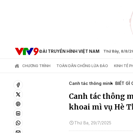
ĐÀI TRUYỀN HÌNH VIỆT NAM
Thứ Bảy, 8/8/
CHƯƠNG TRÌNH
TOÀN DÂN CHỐNG LỪA ĐẢO
KINH TẾ 
Canh tác thông minh
BIẾT GÌ
Canh tác thông m
khoai mì vụ Hè T
Thứ Ba, 29/7/2025