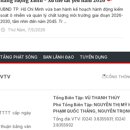
năng lượng xanh - Xu thế tất yếu năm 2026
UBND TP. Hồ Chí Minh vừa ban hành kế hoạch hành động kiểm
soát ô nhiễm và quản lý chất lượng môi trường giai đoạn 2026-
2030, tầm nhìn đến năm 2045. Tr ...
Thứ Năm, 7/5/2026
 TẦNG PHÁT SÓNG
BAN LÃNH ĐẠO
TUYỂN DỤNG
o VTV
CỔNG THÔNG
Tổng Biên Tập:
VŨ THANH THỦY
Phó Tổng Biên Tập:
NGUYỄN THỊ MỸ 
PHẠM QUỐC THẮNG, NGUYỄN TRỌN
-BTTTT cấp ngày
Tổng đài VTV:
(024) 3.8355931; (024)
3.8355932
 thuận bằng văn