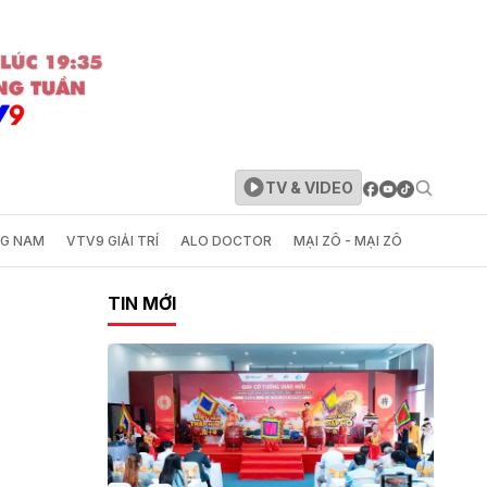
TV & VIDEO
NG NAM
VTV9 GIẢI TRÍ
ALO DOCTOR
MẠI ZÔ - MẠI ZÔ
TIN MỚI