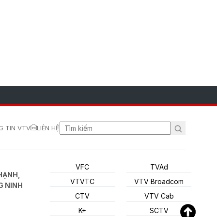
 TIN VTV
LIÊN HỆ
VFC
TVAd
HẠNH,
VTVTC
VTV Broadcom
G NINH
CTV
VTV Cab
K+
SCTV