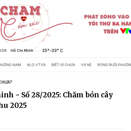
2026
Hồ Chí Minh
25°
-
33° C
PHƯƠNG NAM
ALO VTV9
BIẾT GÌ CHƯA
V9 NÈ
RONG RUỔI PHƯƠ
 CHƯA?
inh - Số 28/2025: Chăm bón cây
hu 2025