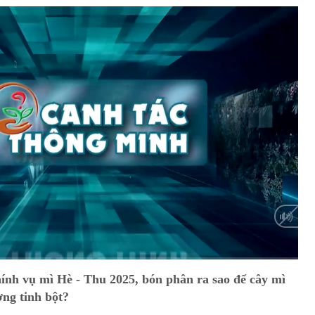
HD
Auto
ính vụ mì Hè - Thu 2025, bón phân ra sao để cây mì
ợng tinh bột?