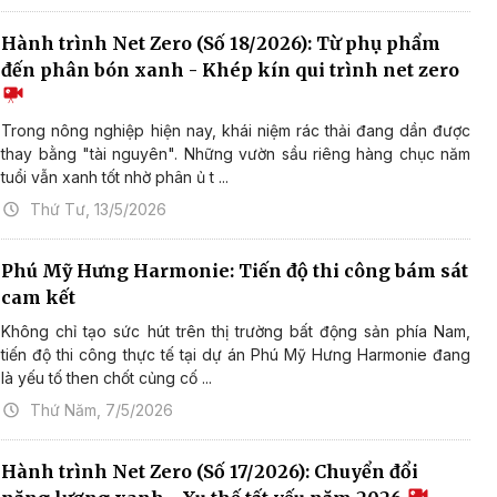
Hành trình Net Zero (Số 18/2026): Từ phụ phẩm
đến phân bón xanh - Khép kín qui trình net zero
Trong nông nghiệp hiện nay, khái niệm rác thải đang dần được
thay bằng "tài nguyên". Những vườn sầu riêng hàng chục năm
tuổi vẫn xanh tốt nhờ phân ủ t ...
Thứ Tư, 13/5/2026
Phú Mỹ Hưng Harmonie: Tiến độ thi công bám sát
cam kết
Không chỉ tạo sức hút trên thị trường bất động sản phía Nam,
tiến độ thi công thực tế tại dự án Phú Mỹ Hưng Harmonie đang
là yếu tố then chốt củng cố ...
Thứ Năm, 7/5/2026
Hành trình Net Zero (Số 17/2026): Chuyển đổi