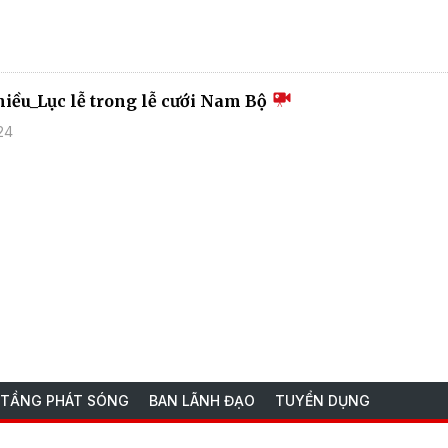
hiều_Lục lễ trong lễ cưới Nam Bộ
24
 TẦNG PHÁT SÓNG
BAN LÃNH ĐẠO
TUYỂN DỤNG