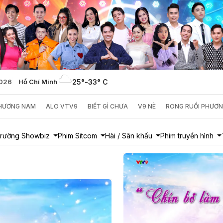
2026
Hồ Chí Minh
25°
-
33° C
PHƯƠNG NAM
ALO VTV9
BIẾT GÌ CHƯA
V9 NÈ
RONG RUỔI PHƯƠ
trường Showbiz
Phim Sitcom
Hài / Sân khấu
Phim truyền hình