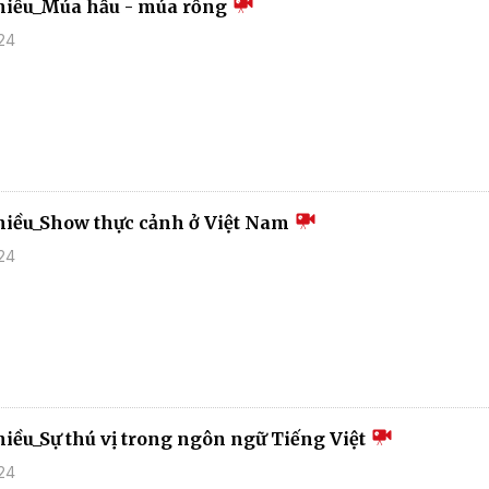
hiều_Múa hẫu - múa rồng
24
hiều_Show thực cảnh ở Việt Nam
24
hiều_Sự thú vị trong ngôn ngữ Tiếng Việt
24