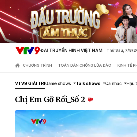
ĐÀI TRUYỀN HÌNH VIỆT NAM
Thứ Sáu, 7/8/
CHƯƠNG TRÌNH
TOÀN DÂN CHỐNG LỪA ĐẢO
KINH TẾ 
VTV9 GIẢI TRÍ
Game shows
Talk shows
Ca nhạc
Hậu 
Chị Em Gỡ Rối_Số 2