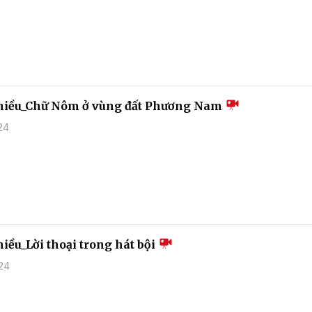
chiều_Chữ Nôm ở vùng đất Phương Nam
24
iều_Lời thoại trong hát bội
24