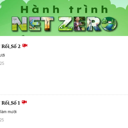
 Rối_Số 2
ưới
025
 Rối_Số 1
 làm mười
25