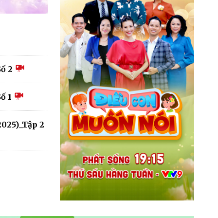
ố 2
ố 1
025)_Tập 2