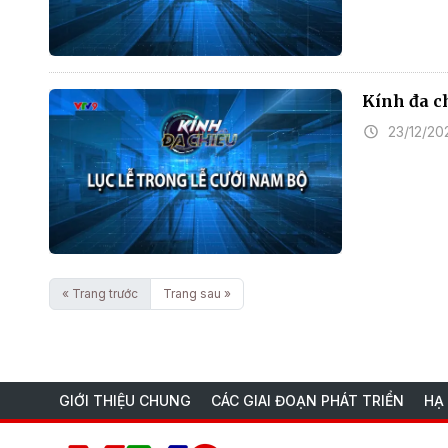
Kính đa c
23/12/20
« Trang trước
Trang sau »
GIỚI THIỆU CHUNG
CÁC GIAI ĐOẠN PHÁT TRIỂN
HẠ