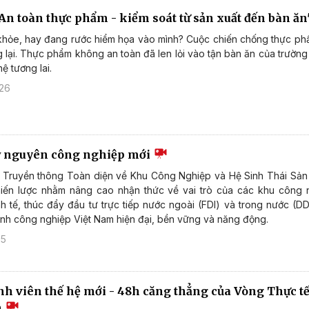
An toàn thực phẩm - kiểm soát từ sản xuất đến bàn ă
khỏe, hay đang rước hiểm họa vào mình? Cuộc chiến chống thực p
 lại. Thực phẩm không an toàn đã len lỏi vào tận bàn ăn của trường
hệ tương lai.
026
ỷ nguyên công nghiệp mới
 Truyền thông Toàn diện về Khu Công Nghiệp và Hệ Sinh Thái Sản 
hiến lược nhằm nâng cao nhận thức về vai trò của các khu công 
inh tế, thúc đẩy đầu tư trực tiếp nước ngoài (FDI) và trong nước (DD
 ảnh công nghiệp Việt Nam hiện đại, bền vững và năng động.
25
inh viên thế hệ mới - 48h căng thẳng của Vòng Thực t
m