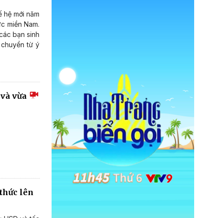
hế hệ mới năm
ực miền Nam.
các bạn sinh
 chuyển từ ý
 và vừa
thức lên