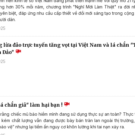
nh nền kinh tế số Việt Nam đang phát triển mạnh mẽ với quy mô 21 t
ởng hơn 30% mỗi năm, chương trình "Nghĩ Mới Làm Thiệt" ra đời 
uyên biệt, đáp ứng nhu cầu cấp thiết về đổi mới sáng tạo trong cộn
ười dân.
025
 lừa đảo trực tuyến tăng vọt tại Việt Nam và lá chắn 
a Đảo"
025
á chắn giả" làm hại bạn !
rằng chiếc mũ bảo hiểm mình đang sử dụng thực sự an toàn? Thực tế
kém chất lượng vẫn đang được bày bán tràn lan ngoài thị trường,
bảo vệ” nhưng lại tiềm ẩn nguy cơ khôn lường khi tai nạn xảy ra.