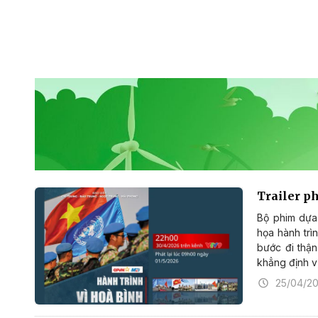
Trailer ph
Bộ phim dựa 
họa hành trì
bước đi thận
khẳng định vị
25/04/2