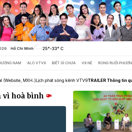
2026
Hồ Chí Minh
25°
-
33° C
PHƯƠNG NAM
ALO VTV9
BIẾT GÌ CHƯA
V9 NÈ
RONG RUỔI PHƯƠ
al (Website, MXH..)
Lịch phát sóng kênh VTV9
TRAILER Thông tin q
h vì hoà bình