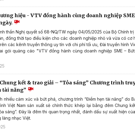
hương hiệu - VTV đồng hành cùng doanh nghiệp SME
 ngày.
nh thần Nghị quyết số 68-NQ/TW ngày 04/05/2025 của Bộ Chính trị v
hân, đồng thời tạo điều kiện cho các doanh nghiệp nhỏ và vừa có cơ
rên các kênh truyền thông uy tín với chi phí tối ưu, Đài truyền hình V
khai gói quảng cáo "VTV đồng hành cùng doanh nghiệp SME – Bứt
025
Chung kết & trao giải – “Tỏa sáng” Chương trình tru
 tài năng”
nh nhiều cảm xúc và bứt phá, chương trình “Điểm hẹn tài năng” do 
ình Việt Nam sản xuất sẽ chính thức khép lại bằng đêm Chung kết
a sáng”. Đây là đêm thi quan trọng nhất, đánh dấu sự xuất hiện củ
 làng nhạc Việt.
025