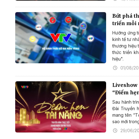
Bứt phá t
triển mỗi
Hưởng ứng ti
kinh tế tư n
thương hiệu t
thức triển 
hiệu".
01/08/2
Liveshow 
“Điểm hẹn
Sau hành trì
Đài Truyền h
mang tên “Tỏ
sao mới trong
29/06/2