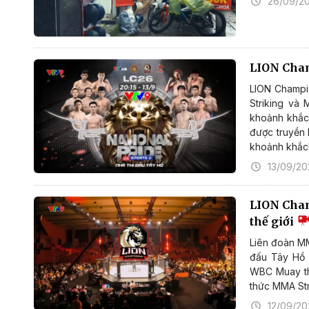
26/09/2
LION Cha
LION Champio
Striking và
khoảnh khắc.
được truyền 
khoảnh khắc
13/09/20
LION Cham
thế giới
Liên đoàn MM
đấu Tây Hồ 
WBC Muay thế
thức MMA Str
12/09/20