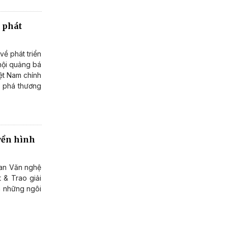
 phát
ề phát triển
 hội quảng bá
iệt Nam chính
 phá thương
yền hình
Ban Văn nghệ
 & Trao giải
a những ngôi