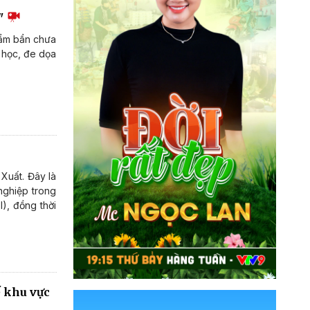
n"
hẩm bẩn chưa
 học, đe dọa
Xuất. Đây là
nghiệp trong
I), đồng thời
ế khu vực