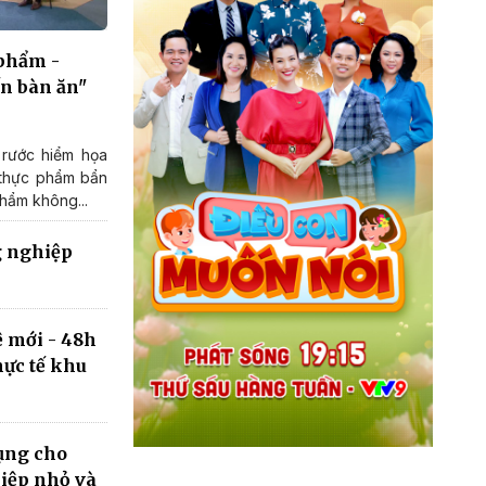
 phẩm -
ến bàn ăn"
rước hiểm họa
 thực phẩm bẩn
hẩm không...
g nghiệp
ệ mới - 48h
ực tế khu
ụng cho
iệp nhỏ và