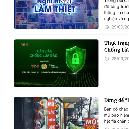
Trong bối cả
độ tăng trư
thông tin ch
nghiệp và ng
29/09/2
Thực trạng
Chống Lừ
28/09/2
Đừng để "l
Bạn có chắc 
mũ bảo hiểm 
hệt “lá chắn 