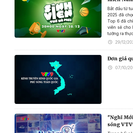
Bắt đầu từ tu
2025 đã chọ
Top 6 đã chí
viên sẽ cho 
tưởng ra thực
29/12/20
Đơn giá q
07/10/2
"Nghĩ Mới
sóng VTV9