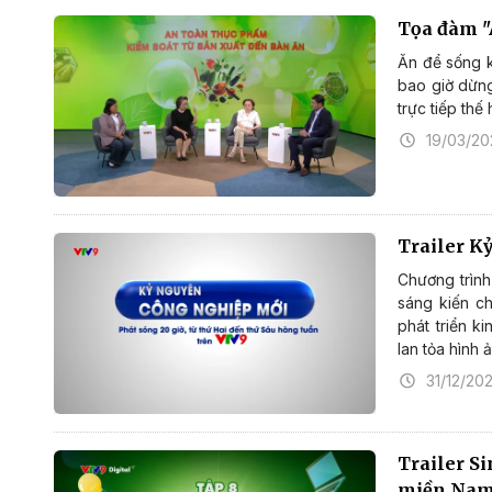
Tọa đàm "
Ăn để sống 
bao giờ dừng
trực tiếp thế 
19/03/2
Trailer K
Chương trình
sáng kiến c
phát triển k
lan tỏa hình
31/12/20
Trailer S
miền Na