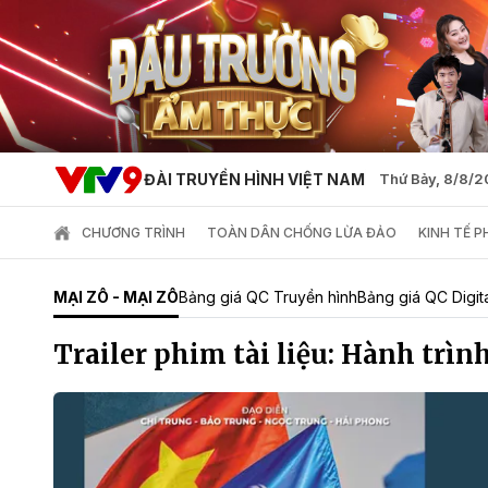
ĐÀI TRUYỀN HÌNH VIỆT NAM
Thứ Bảy, 8/8/
CHƯƠNG TRÌNH
TOÀN DÂN CHỐNG LỪA ĐẢO
KINH TẾ 
MẠI ZÔ - MẠI ZÔ
Bảng giá QC Truyền hình
Bảng giá QC Digit
Trailer phim tài liệu: Hành trìn