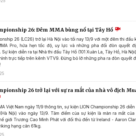
025
mpionship 26: Đêm MMA bùng nổ tại Tây Hồ
nship 26 (LC26) trở lại Hà Nội vào tối nay 13/9 với một đêm thi đấ
 MMA Pro, hứa hẹn tốc độ, uy lực và những pha đổi đòn quyết đị
 Sự kiện diễn ra tại Nhà thi đấu Tây Hồ (101 Xuân La, Tây Hồ, Hà Nội
hình trực tiếp trên kênh VTV9. Đừng bỏ lỡ những pha ra đòn quyết đ
!
25
pionship 26 trở lại với sự ra mắt của nhà vô địch Mu
A Việt Nam ngày 11/9 thông tin, sự kiện LION Championship 26 diễn r
(Hà Nội) vào ngày 13/9. Tâm điểm của sự kiện là màn ra mắt của
 giới Trương Cao Minh Phát với đối thủ đến từ Ireland - Aaron Clar
iking hạng cân 61kg.
25