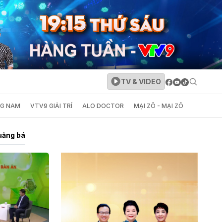
TV & VIDEO
NG NAM
VTV9 GIẢI TRÍ
ALO DOCTOR
MẠI ZÔ - MẠI ZÔ
uảng bá