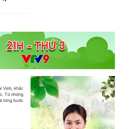
í Vịnh, khắc
ốc. Từ những
và từng bước