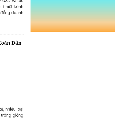
ỷ USD và tốc
như một kênh
g đồng doanh
"Toàn Dân
, nhiều loại
 trông giống