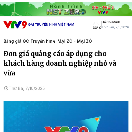
Hồ Chí Minh
ĐÀI TRUYỀN HÌNH VIỆT NAM
Thứ Sáu, 7/8/2026
33° C
Bảng giá QC Truyền hình
MẠI ZÔ - MẠI ZÔ
Đơn giá quảng cáo áp dụng cho
khách hàng doanh nghiệp nhỏ và
vừa
Thứ Ba, 7/10/2025