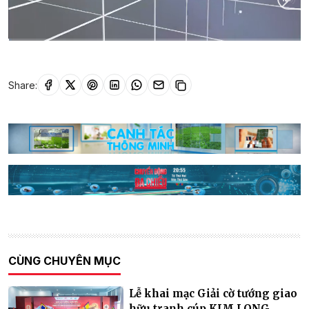
Current
0:01
/
Duration
15:20
Time
Share:
CÙNG CHUYÊN MỤC
Lễ khai mạc Giải cờ tướng giao
hữu tranh cúp KIM LONG