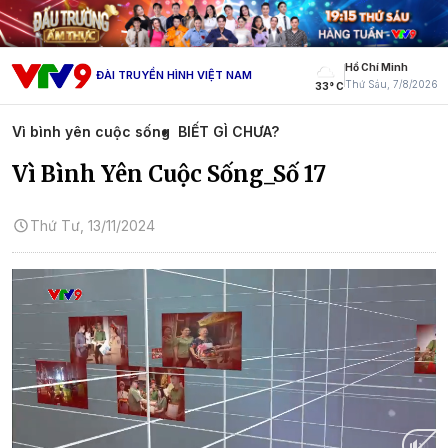
Hồ Chí Minh
ĐÀI TRUYỀN HÌNH VIỆT NAM
Thứ Sáu, 7/8/2026
33° C
Vì bình yên cuộc sống
BIẾT GÌ CHƯA?
Vì Bình Yên Cuộc Sống_Số 17
Thứ Tư, 13/11/2024