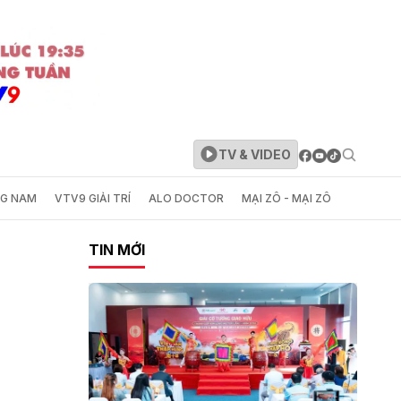
TV & VIDEO
NG NAM
VTV9 GIẢI TRÍ
ALO DOCTOR
MẠI ZÔ - MẠI ZÔ
TIN MỚI