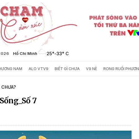
/2026
Hồ Chí Minh
25°
-
33° C
PHƯƠNG NAM
ALO VTV9
BIẾT GÌ CHƯA
V9 NÈ
RONG RUỔI PHƯƠ
Ì CHƯA?
 Sống_Số 7