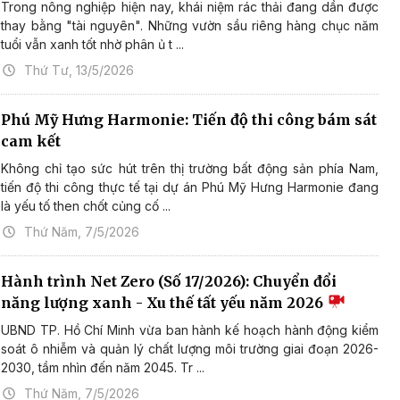
Trong nông nghiệp hiện nay, khái niệm rác thải đang dần được
thay bằng "tài nguyên". Những vườn sầu riêng hàng chục năm
tuổi vẫn xanh tốt nhờ phân ủ t ...
Thứ Tư, 13/5/2026
Phú Mỹ Hưng Harmonie: Tiến độ thi công bám sát
cam kết
Không chỉ tạo sức hút trên thị trường bất động sản phía Nam,
tiến độ thi công thực tế tại dự án Phú Mỹ Hưng Harmonie đang
là yếu tố then chốt củng cố ...
Thứ Năm, 7/5/2026
Hành trình Net Zero (Số 17/2026): Chuyển đổi
năng lượng xanh - Xu thế tất yếu năm 2026
UBND TP. Hồ Chí Minh vừa ban hành kế hoạch hành động kiểm
soát ô nhiễm và quản lý chất lượng môi trường giai đoạn 2026-
2030, tầm nhìn đến năm 2045. Tr ...
Thứ Năm, 7/5/2026