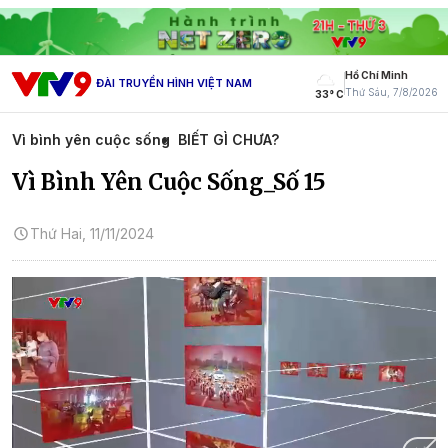
Hồ Chí Minh
ĐÀI TRUYỀN HÌNH VIỆT NAM
Thứ Sáu, 7/8/2026
33° C
Vì bình yên cuộc sống
BIẾT GÌ CHƯA?
Vì Bình Yên Cuộc Sống_Số 15
Thứ Hai, 11/11/2024