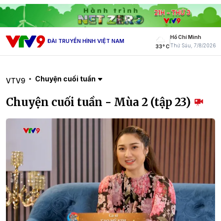
Hồ Chí Minh
ĐÀI TRUYỀN HÌNH VIỆT NAM
Thứ Sáu, 7/8/2026
33° C
Chuyện cuối tuần
VTV9
Chuyện cuối tuần - Mùa 2 (tập 23)