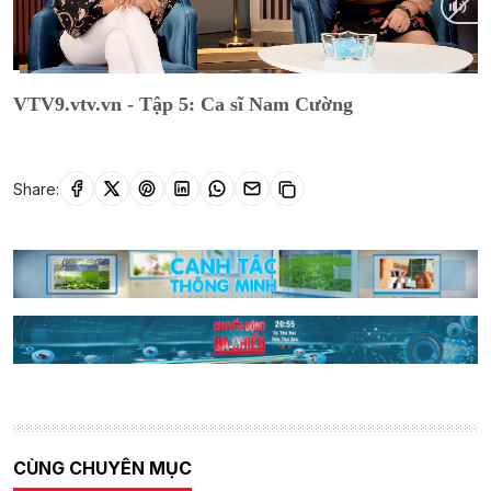
Current
0:21
/
Duration
23:43
VTV9.vtv.vn - Tập 5: Ca sĩ Nam Cường
Time
Share:
CÙNG CHUYÊN MỤC