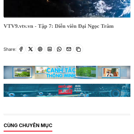
Current
0:01
/
Duration
23:17
VTV9.vtv.vn - Tập 7: Diễn viên Đại Ngọc Trâm
Time
Share:
CÙNG CHUYÊN MỤC